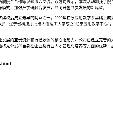
展院企合作等议题深入交流。双方均表示，本次活动加强了院企
养模式，加强产学研融合发展，共同开创共赢发展的新篇章。
建校后成立最早的院系之一。2009年在原应用数学系基础上成立
划”；辽宁省科技厅批准大连理工大学成立“辽宁应用数学中心”；2
发展的宝贵资源和行稳致远的核心驱动力。公司已建立完善的人
地将充分发挥自身在企业及行业人才管理与培养等方面的优势，
.html