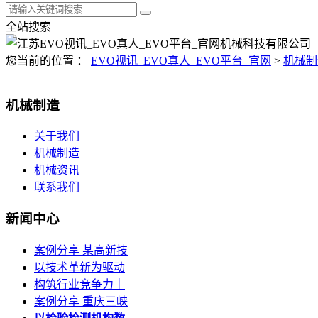
全站搜索
您当前的位置 ：
EVO视讯_EVO真人_EVO平台_官网
>
机械制
机械制造
关于我们
机械制造
机械资讯
联系我们
新闻中心
案例分享 某高新技
以技术革新为驱动
构筑行业竞争力｜
案例分享 重庆三峡