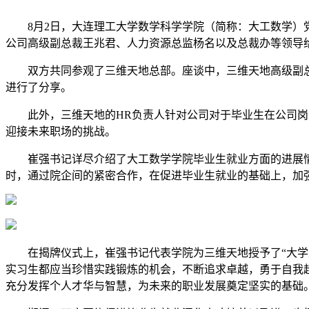
8月2日，大连理工大学数学科学学院（简称：大工数学）党
公司高级副总裁王兆君、人力资源总监杨名以及总裁办等领导
双方共同参观了三维天地总部。座谈中，三维天地高级副总
进行了分享。
此外，三维天地的HR负责人针对公司对于毕业生在公司岗位
迎接未来职场的挑战。
崔强书记详尽介绍了大工数学学院毕业生就业方面的进展情
时，通过院企间的紧密合作，在促进毕业生就业的基础上，加
在揭牌仪式上，崔强书记代表学院为三维天地授予了“大学生
实习生都应当珍惜实践锻炼的机会，不断追求卓越，勇于自我
充分发挥个人才华与智慧，为未来的职业发展奠定坚实的基础