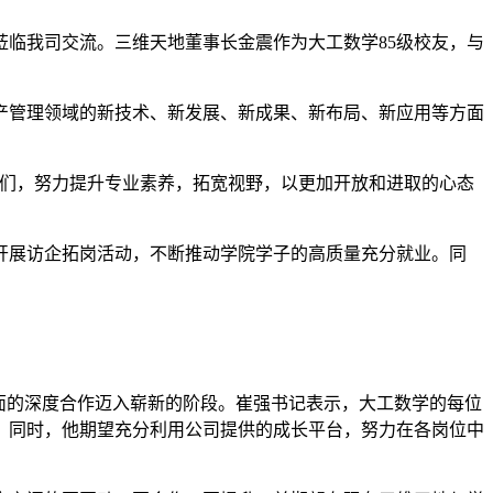
临我司交流。三维天地董事长金震作为大工数学85级校友，与
管理领域的新技术、新发展、新成果、新布局、新应用等方面
们，努力提升专业素养，拓宽视野，以更加开放和进取的心态
展访企拓岗活动，不断推动学院学子的高质量充分就业。同
面的深度合作迈入崭新的阶段。崔强书记表示，大工数学的每位
。同时，他期望充分利用公司提供的成长平台，努力在各岗位中