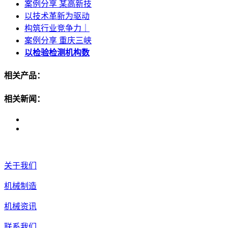
案例分享 某高新技
以技术革新为驱动
构筑行业竞争力｜
案例分享 重庆三峡
以检验检测机构数
相关产品：
相关新闻：
关于我们
机械制造
机械资讯
联系我们