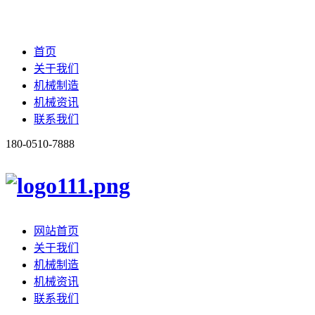
首页
关于我们
机械制造
机械资讯
联系我们
180-0510-7888
网站首页
关于我们
机械制造
机械资讯
联系我们