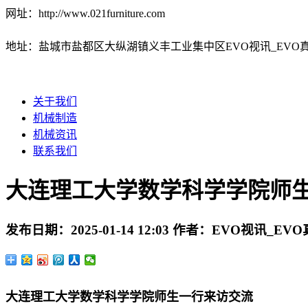
网址：http://www.021furniture.com
地址：盐城市盐都区大纵湖镇义丰工业集中区EVO视讯_EVO真
关于我们
机械制造
机械资讯
联系我们
大连理工大学数学科学学院师
发布日期：
2025-01-14 12:03
作者：
EVO视讯_EVO
大连理工大学数学科学学院师生一行来访交流