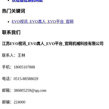
以检验检测机构数
热门关键词
EVO视讯_EVO真人_EVO平台_官网
联系我们
江苏EVO视讯_EVO真人_EVO平台_官网机械科技有限公司
联系人：王林
手机：18005107888
电话：
0515-88588029
邮箱：
386805259@qq.com
邮编：224000