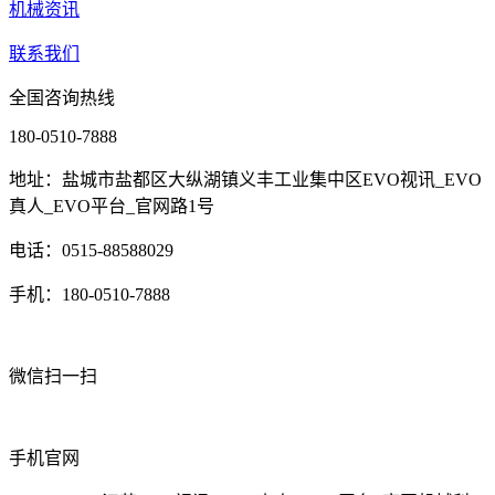
机械资讯
联系我们
全国咨询热线
180-0510-7888
地址：盐城市盐都区大纵湖镇义丰工业集中区EVO视讯_EVO
真人_EVO平台_官网路1号
电话：0515-88588029
手机：180-0510-7888
微信扫一扫
手机官网