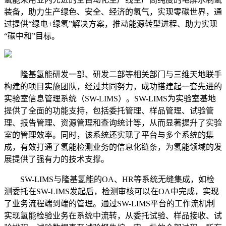
装备，助力生产绿色、安全、经济的氢气，实现零碳世界，通
过提供“绿电+绿氢”解决方案，推动能源转型进程、助力实现
“碳中和”目标。
隆基氢能研发一部、研发二部等相关部门与三维天地联手
构建的项目实施团队，经过共同努力，成功搭建起一套先进的
实验室信息管理系统（SW-LIMS）。SW-LIMS为实验室基地
提供了全面的功能支持，包括委托管理、样品管理、试验管
理、报告管理、资源管理和查询统计等，从而显著提升了实验
室的管理效率。同时，该系统还实现了平台与多个系统的集
成，有效打通了氢能检测业务的信息化链条，为氢能领域的发
展提供了强有力的技术支撑。
SW-LIMS与隆基氢能的OA、HR等系统无缝集成，如检
测委托在SW-LIMS发起后，检测审核可以在OA中完成，实现
了业务流程端到端的管理。通过SW-LIMS平台的工作流机制
实现氢能检验业务在系统中流转，从委托试验、样品接收、试