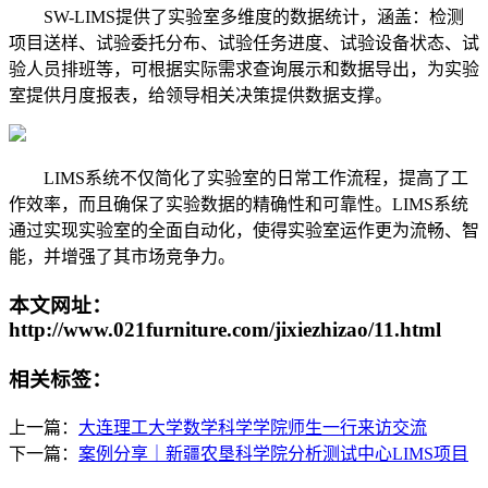
SW-LIMS提供了实验室多维度的数据统计，涵盖：检测
项目送样、试验委托分布、试验任务进度、试验设备状态、试
验人员排班等，可根据实际需求查询展示和数据导出，为实验
室提供月度报表，给领导相关决策提供数据支撑。
LIMS系统不仅简化了实验室的日常工作流程，提高了工
作效率，而且确保了实验数据的精确性和可靠性。LIMS系统
通过实现实验室的全面自动化，使得实验室运作更为流畅、智
能，并增强了其市场竞争力。
本文网址：
http://www.021furniture.com/jixiezhizao/11.html
相关标签：
上一篇：
大连理工大学数学科学学院师生一行来访交流
下一篇：
案例分享｜新疆农垦科学院分析测试中心LIMS项目