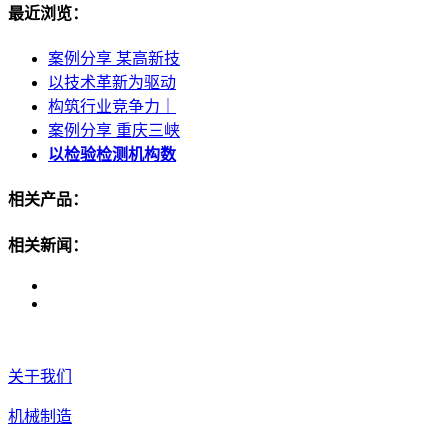
最近浏览：
案例分享 某高新技
以技术革新为驱动
构筑行业竞争力｜
案例分享 重庆三峡
以检验检测机构数
相关产品：
相关新闻：
关于我们
机械制造