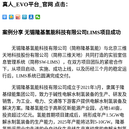
真人_EVO平台_官网
点击：
案例分享 无锡隆基氢能科技有限公司LIMS项目成功
无锡隆基氢能科技有限公司（简称隆基氢能）与北京三维
天地科技股份有限公司（简称三维天地）共同打造的实验室信
息管理系统（简称SW-LIMS），在双方项目团队的紧密合作
下，从项目启动、实施、成功上线，以及历经三个月的稳定运
行后，LIMS系统已圆满完成交付。
无锡隆基氢能科技有限公司成立于2021年3月，隶属于隆
基绿能集团公司，致力于碱性电解水制氢装备的生产、研发及
销售，为工业、电力、交通等下游客户提供电解水制氢装备及
解决方案。隆基氢能位于高新区新能源产业园，占地140亩，
投资超过5亿元。氢能首期项目建成后，将形成年产1.5GW电
解水制氢装备的生产能力，2025年产能将达到5-10GW。隆基
氢能采用业内先进的全自动化生产线生产高纯度的电解水制氢