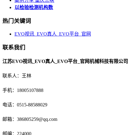
案例分享 重庆三峡
以检验检测机构数
热门关键词
EVO视讯_EVO真人_EVO平台_官网
联系我们
江苏EVO视讯_EVO真人_EVO平台_官网机械科技有限公司
联系人：王林
手机：18005107888
电话：
0515-88588029
邮箱：
386805259@qq.com
邮编：224000