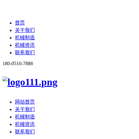
首页
关于我们
机械制造
机械资讯
联系我们
180-0510-7888
网站首页
关于我们
机械制造
机械资讯
联系我们