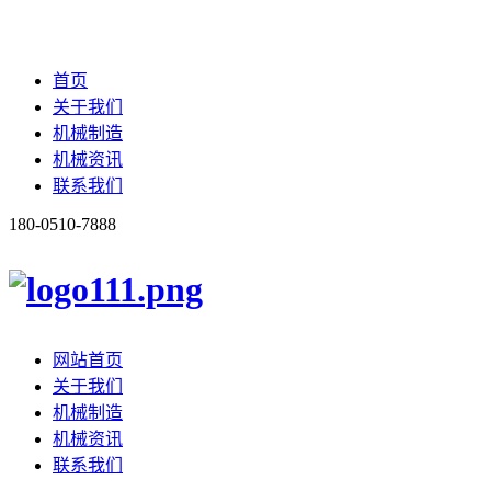
首页
关于我们
机械制造
机械资讯
联系我们
180-0510-7888
网站首页
关于我们
机械制造
机械资讯
联系我们