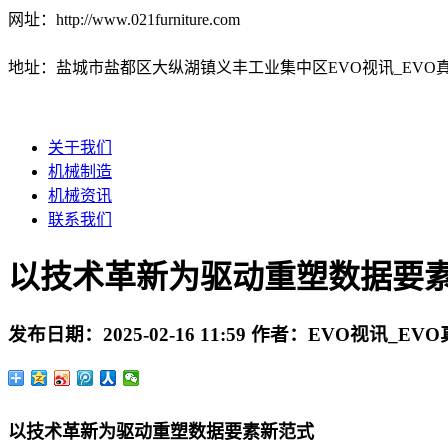
网址：http://www.021furniture.com
地址：盐城市盐都区大纵湖镇义丰工业集中区EVO视讯_EVO真
关于我们
机械制造
机械资讯
联系我们
以技术革新为驱动重塑数据要
发布日期：
2025-02-16 11:59
作者：
EVO视讯_EVO
以技术革新为驱动重塑数据要素新范式