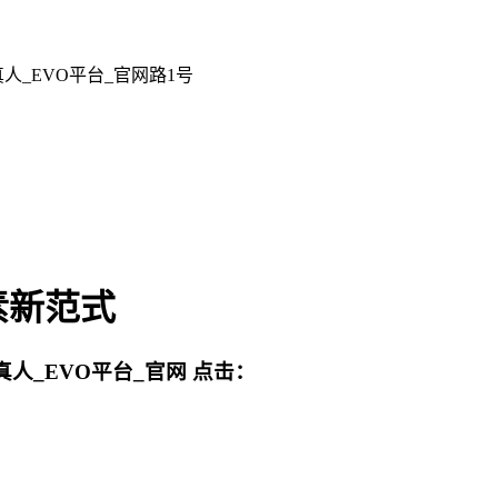
人_EVO平台_官网路1号
素新范式
真人_EVO平台_官网
点击：