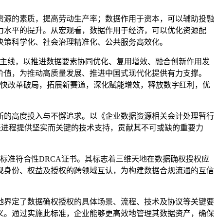
源的素质，提高劳动生产率；数据作用于资本，可以辅助投融
力水平的提升。从宏观看，数据作用于经济，可以优化资源配
决策科学化、社会治理精准化、公共服务高效化。
应用为主线，以推进数据要素协同优化、复用增效、融合创新作用发
价值，为推动高质量发展、推进中国式现代化提供有力支撑。
撑，加快改革破局，拓展新赛道，深化赋能增效，释放数字红利，优
的高度投入与不懈追求。以《企业数据资源相关会计处理暂行
入表进程提供坚实而关键的技术支持，贡献其不可或缺的重要力
标准符合性DRCA证书。其标志着三维天地在数据确权授权应
现身份、权益及授权的跨领域互认，为构建数据合规流通的互信
界定了数据确权授权的具体场景、流程、技术及协议等关键要
义。通过实施此标准，企业能够更高效地管理其数据资产，确保