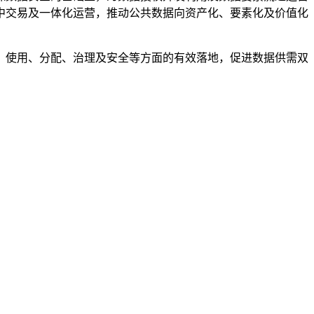
中交易及一体化运营，推动公共数据向资产化、要素化及价值化
使用、分配、治理及安全等方面的有效落地，促进数据供需双