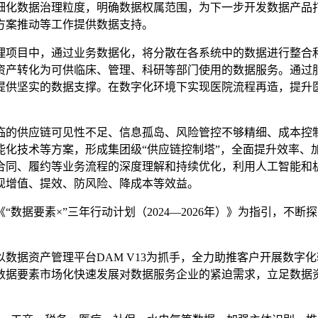
细化数据治理粒度，明确数据权属范围，为下一步开发数据产品
方案推动等工作提供数据支持。
项目中，通过业务数据化，将分散在各系统中的数据进行整合和
资产转化为可供临床、管理、科研等部门使用的数据服务。通过
提供坚实的数据支撑。在数字化环境下实现医院流程再造，提升
的供应链可见性不足、信息孤岛、风险管控不够精细、成本控制
能化技术等方案，形成集团级“供应链控制塔”，全面提升效率、
合同、履约等业务流程的深度理解和持续优化，利用人工智能和
现增值、提效、防风险、降成本等效益。
要素×”三年行动计划（2024—2026年）》为指引，不断
据资产管理平台DAM V13为抓手，全力助推客户开展数字
数据要素市场化快速发展对数据服务企业的紧迫需求，立足数据