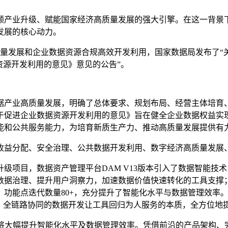
产业升级、赋能国家经济高质量发展的强大引擎。在这一背景下
发展的核心动力。
量发展和企业数据资源合规高效开发利用，国家数据局发布了“
资源开发利用的意见》意见的公告”。
产业高质量发展，明确了总体要求、规划布局、经营主体培育、
于促进企业数据资源开发利用的意见》旨在健全企业数据权益实
能和公共服务能力，为培育新质生产力、推动高质量发展提供有
益分配、安全治理、公共数据开发利用、数字经济高质量发展、
项目，数据资产管理平台DAM V13版本引入了数据智能技
数据治理、提升用户洞察力，加速数据价值快速转化的工具支撑
，功能点迭代数量80+，充分提升了智能化水平与数据管理效率
；全链路协同的数据开发让工具回归为人服务的本质，全方位地
大幅提升智能化水平及数据管理效率。凭借前沿的产品架构、