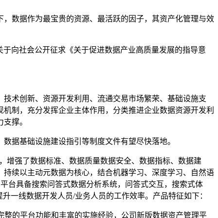
，数据作为最宝贵的资源、最活跃的因子，其资产化管理与效
关于向社会公开征求《关于促进数据产业高质量发展的指导意
技术创新、资源开发利用、流通交易市场繁荣、基础设施支
现机制，充分发挥企业主体作用，分类推进企业数据资源开发利
力支撑。
数据基础设施建设指引等制度文件有望尽快落地。
术，增强了数据标准、数据质量数据安全、数据指标、数据建
；持续以主动元数据为核心，结合机器学习、深度学习、自然语
。平台具备搜索问答式数据分析系统，问答式交互，搜索式体
提升一线数据开发人员/业务人员的工作效率。产品特征如下：
完整的平台功能和丰富的实施经验，公司新版数据资产管理平