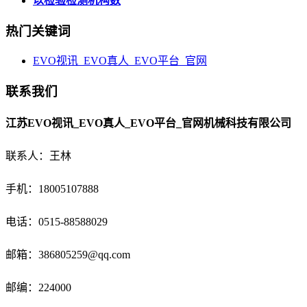
以检验检测机构数
热门关键词
EVO视讯_EVO真人_EVO平台_官网
联系我们
江苏EVO视讯_EVO真人_EVO平台_官网机械科技有限公司
联系人：王林
手机：18005107888
电话：
0515-88588029
邮箱：
386805259@qq.com
邮编：224000