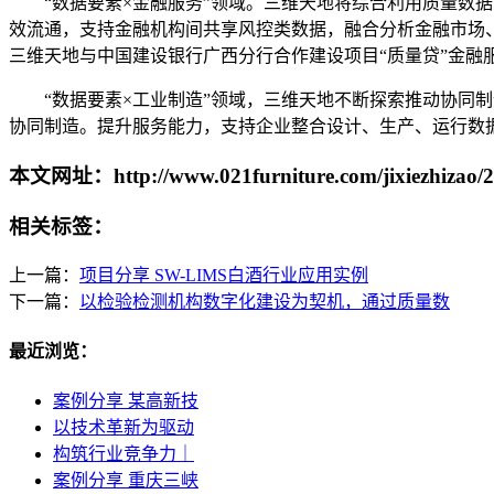
“数据要素×金融服务”领域。三维天地将综合利用质量数据
效流通，支持金融机构间共享风控类数据，融合分析金融市场
三维天地与中国建设银行广西分行合作建设项目“质量贷”金融
“数据要素×工业制造”领域，三维天地不断探索推动协同制
协同制造。提升服务能力，支持企业整合设计、生产、运行数
本文网址：http://www.021furniture.com/jixiezhizao/2
相关标签：
上一篇：
项目分享 SW-LIMS白酒行业应用实例
下一篇：
以检验检测机构数字化建设为契机，通过质量数
最近浏览：
案例分享 某高新技
以技术革新为驱动
构筑行业竞争力｜
案例分享 重庆三峡