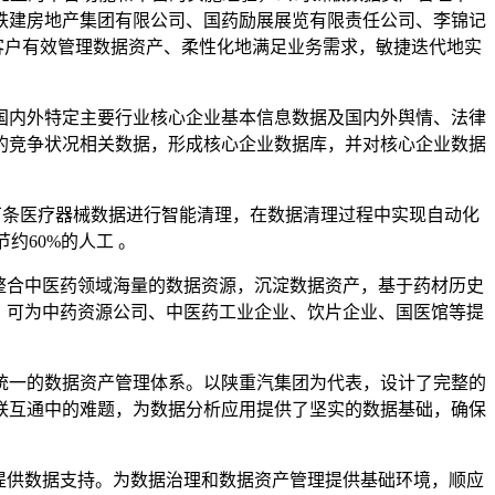
铁建房地产集团有限公司、国药励展展览有限责任公司、李锦记
客户有效管理数据资产、柔性化地满足业务需求，敏捷迭代地实
内外特定主要行业核心企业基本信息数据及国内外舆情、法律
的竞争状况相关数据，形成核心企业数据库，并对核心企业数据
万条医疗器械数据进行智能清理，在数据清理过程中实现自动化
约60%的人工 。
整合中医药领域海量的数据资源，沉淀数据资产，基于药材历史
，可为中药资源公司、中医药工业企业、饮片企业、国医馆等提
一的数据资产管理体系。以陕重汽集团为代表，设计了完整的
联互通中的难题，为数据分析应用提供了坚实的数据基础，确保
提供数据支持。为数据治理和数据资产管理提供基础环境，顺应