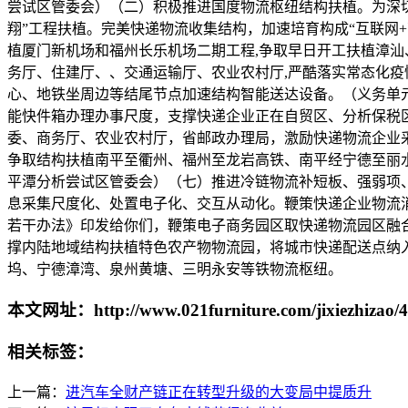
尝试区管委会）（二）积极推进国度物流枢纽结构扶植。为深切
翔”工程扶植。完美快递物流收集结构，加速培育构成“互联网
植厦门新机场和福州长乐机场二期工程,争取早日开工扶植漳汕
务厅、住建厅、、交通运输厅、农业农村厅,严酷落实常态化
心、地铁坐周边等结尾节点加速结构智能送达设备。（义务单
能快件箱办理办事尺度，支撑快递企业正在自贸区、分析保税区
委、商务厅、农业农村厅，省邮政办理局，激励快递物流企业
争取结构扶植南平至衢州、福州至龙岩高铁、南平经宁德至丽
平潭分析尝试区管委会）（七）推进冷链物流补短板、强弱项
息采集尺度化、处置电子化、交互从动化。鞭策快递企业物流
若干办法》印发给你们，鞭策电子商务园区取快递物流园区融
撑内陆地域结构扶植特色农产物物流园，将城市快递配送点纳
坞、宁德漳湾、泉州黄塘、三明永安等铁物流枢纽。
本文网址：http://www.021furniture.com/jixiezhizao/4
相关标签：
上一篇：
进汽车全财产链正在转型升级的大变局中提质升