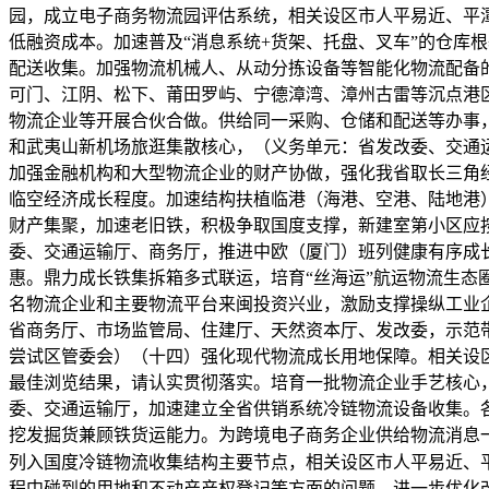
园，成立电子商务物流园评估系统，相关设区市人平易近、平
低融资成本。加速普及“消息系统+货架、托盘、叉车”的仓库
配送收集。加强物流机械人、从动分拣设备等智能化物流配备
可门、江阴、松下、莆田罗屿、宁德漳湾、漳州古雷等沉点港
物流企业等开展合伙合做。供给同一采购、仓储和配送等办事
和武夷山新机场旅逛集散核心，（义务单元：省发改委、交通
加强金融机构和大型物流企业的财产协做，强化我省取长三角
临空经济成长程度。加速结构扶植临港（海港、空港、陆地港）
财产集聚，加速老旧铁，积极争取国度支撑，新建室第小区应
委、交通运输厅、商务厅，推进中欧（厦门）班列健康有序成长。积
惠。鼎力成长铁集拆箱多式联运，培育“丝海运”航运物流生态
名物流企业和主要物流平台来闽投资兴业，激励支撑操纵工业
省商务厅、市场监管局、住建厅、天然资本厅、发改委，示范
尝试区管委会）（十四）强化现代物流成长用地保障。相关设区
最佳浏览结果，请认实贯彻落实。培育一批物流企业手艺核心
委、交通运输厅，加速建立全省供销系统冷链物流设备收集。
挖发掘货兼顾铁货运能力。为跨境电子商务企业供给物流消息
列入国度冷链物流收集结构主要节点，相关设区市人平易近、
程中碰到的用地和不动产产权登记等方面的问题。进一步优化