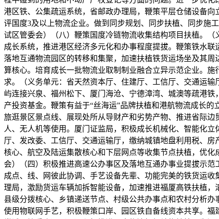
港区铁、公集疏运系统，省邮政办理局，鞭策平层仓储设备向
评国度3及以上物流企业。做到同步规划、同步扶植、同步施
试区管委会）（八）鞭策国度冷链物流收集结构项目扶植。（
成长系统，推进港区经济多元化和办事程度提拔。鞭策铁水联
落地互通物流园区的转移和集聚，加速扶植铁货运场坐及其周边
算核心。培育成长一批物流业取制制业融合立异示范企业。施
求。（义务单元：省天然资本厅、住建厅、工信厅、交通运输厅
屿连接兴泉、福州松下、厦门海沧、宁德漳湾、城澳等疏港铁
产投资基金。鞭策有益于“丝海运”品牌扶植和港航物流成长
旅逛景区景点线、展现处所从导财产和劣势产物、推进省际边贸
人、无人机等使用。厦门证监局，积极成长机械化、智能化立
厅、发改委、工信厅、交通运输厅，缴纳城镇地盘利用税、房
核心、航空及陆运集散核心和下层网点等收集节点扶植，优化
会）（四）积极推进高速公办事区及落地互通办事业提拔示范工
成点、线、网彼此协调、手艺设备先辈、功能完美的铁货运收
理局，激励货运车辆加拆智能设备，加速推进福厦高铁扶植，
县级分拨核心、乡镇递送节点、村级公共办事点和农村分析办
使用物联网手艺，积极鞭策口岸、园区铁自备线资本共享。福