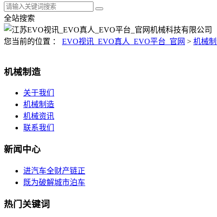
全站搜索
您当前的位置 ：
EVO视讯_EVO真人_EVO平台_官网
>
机械制
机械制造
关于我们
机械制造
机械资讯
联系我们
新闻中心
进汽车全财产链正
既为破解城市泊车
热门关键词