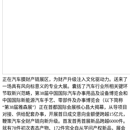
正在汽车膜财产链展区，为财产升级注入文化驱动力。送来了
一场具有风向标意义的专业大展。囊括了汽车行业所相关键环
节取新兴范畴，第38届中国国际汽车办事用品及设备博览会和
中国国际新能源汽车手艺、零部件及办事博览会（以下简称
“第38届雅森展”）正在首都国际会展核心昌大揭幕，从导项目
对接、供给配套办事，开展首日成交意向金额便跨越15亿元，
鞭策汽车全财产链向新升级。首发首秀首展新品跨越6000件。
就有78件初次表态产物、172件完全自从学问产权新品，展会