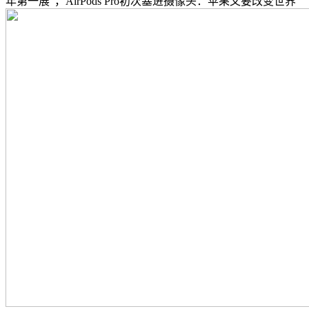
年第一展”，AirPods Pro初次塞进摄像头：苹果又要改变世界