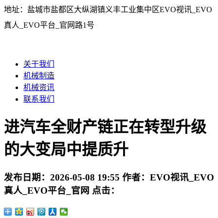
地址：盐城市盐都区大纵湖镇义丰工业集中区EVO视讯_EVO
真人_EVO平台_官网路1号
关于我们
机械制造
机械资讯
联系我们
进汽车全财产链正在转型升级
的大变局中提质升
发布日期：
2026-05-08 19:55
作者：
EVO视讯_EVO
真人_EVO平台_官网
点击：