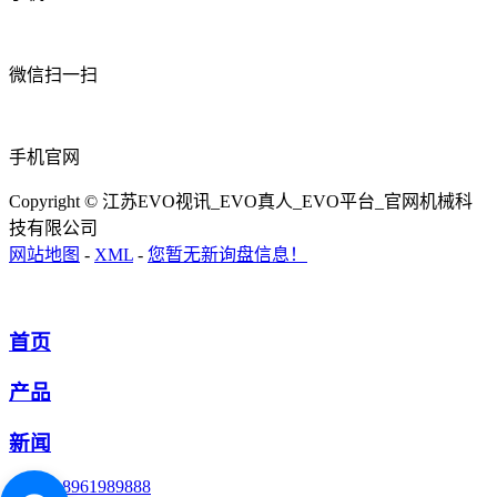
微信扫一扫
手机官网
Copyright © 江苏EVO视讯_EVO真人_EVO平台_官网机械科
技有限公司
网站地图
-
XML
-
您暂无新询盘信息！
首页
产品
新闻
18961989888