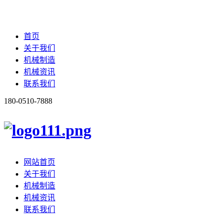
首页
关于我们
机械制造
机械资讯
联系我们
180-0510-7888
网站首页
关于我们
机械制造
机械资讯
联系我们