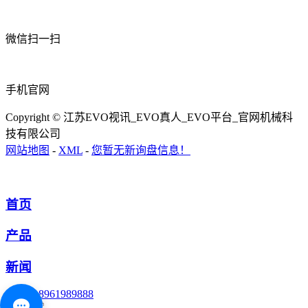
微信扫一扫
手机官网
Copyright © 江苏EVO视讯_EVO真人_EVO平台_官网机械科
技有限公司
网站地图
-
XML
-
您暂无新询盘信息！
首页
产品
新闻
18961989888