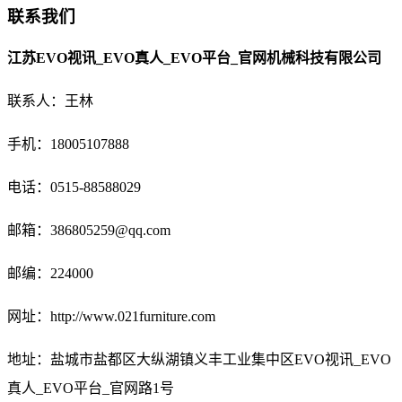
联系我们
江苏EVO视讯_EVO真人_EVO平台_官网机械科技有限公司
联系人：王林
手机：18005107888
电话：
0515-88588029
邮箱：
386805259@qq.com
邮编：224000
网址：http://www.021furniture.com
地址：盐城市盐都区大纵湖镇义丰工业集中区EVO视讯_EVO
真人_EVO平台_官网路1号