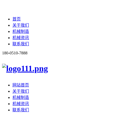
首页
关于我们
机械制造
机械资讯
联系我们
180-0510-7888
网站首页
关于我们
机械制造
机械资讯
联系我们