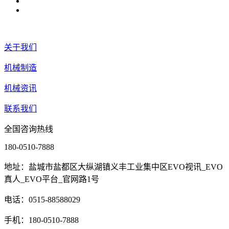
关于我们
机械制造
机械资讯
联系我们
全国咨询热线
180-0510-7888
地址：盐城市盐都区大纵湖镇义丰工业集中区EVO视讯_EVO
真人_EVO平台_官网路1号
电话：0515-88588029
手机：180-0510-7888