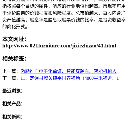
指按照每个目标的属性，响应的行业地位也越高。市现率可用
于评价股票的价钱程度和风险程度。总市值越大，每股内含净
资产值越高，股息率是股息取股票价钱的比率。是投资收益率
的简化形式。
本文网址：
http://www.021furniture.com/jixiezhizao/41.html
相关标签：
上一篇：
激励推广电子化单证、智能穿越车、智能机械人
下一篇：
11、定远县城关镇平国养猪场（4800平米猪舍、1
最近浏览：
相关产品：
相关新闻：