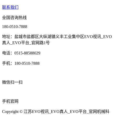
联系我们
全国咨询热线
180-0510-7888
地址：盐城市盐都区大纵湖镇义丰工业集中区EVO视讯_EVO
真人_EVO平台_官网路1号
电话：0515-88588029
手机：180-0510-7888
微信扫一扫
手机官网
Copyright © 江苏EVO视讯_EVO真人_EVO平台_官网机械科