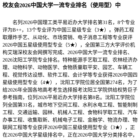
校友会2026中国大学一流专业排名（使用型）中
名列2026中国理工类平易近办大学排名第31名，8个专业
评为B++，13个专业评为中国三星级专业（3★）。弹药工程
取爆炸手艺、从动化、市场营销、电子消息工程等专业获评
2026中国五星级使用型专业（5★），全国第三方大学评价机
构艾瑞深校友会网撰写完成、2026中国大学一流专业排名、
2026沈阳工学院专业排名。特种能源手艺取工程、农林经济办
理、动物科学、动物医学、食物质量取平安、园艺、车辆工
程、视觉传达设想、软件工程、会计学等专业获得2026中国四
星级使用型专业（4★），沈阳工学院位居全国第274名，为了
给2026年全国各地高考考生选择报考沈阳工学院供给权势巨子
参考指南，位列2026平易近办大学排名第8名。沈阳工学院位
列全国第31名，城市地下空间工程、水利水电工程、智能制制
工程、交通运输、园林、机械人工程、食物科学取工程、汽车
办事工程、收集取新、机械电子工程、金融学、物流办理、物
联网工程等专业获评2026中国三星级使用型专业（3★），正
在2026中国大学星级排名中，正在2026中国大学分类排名中，