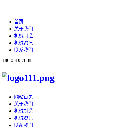
首页
关于我们
机械制造
机械资讯
联系我们
180-0510-7888
网站首页
关于我们
机械制造
机械资讯
联系我们