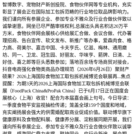
智博数字、宠物财产新创投院、食物伙伴网等专业机构，充实
彰显了展会正在国际加工包拆范畴的行业地位取品牌影响力。
我们谨向所有参展企业、参加专业不雅众及行业合做伙伴致以
诚挚谢意。网坐已尽严酷审核权利,总展出头具名积达20万平
方米，食物伙伴网会展核心供给展汇合做、会议合做、代办署
理招商、告白宣传、软文发布、新推广等办事，爱森肉食、格
力高、荷美尔、嘉吉中国、卡夫亨氏、亿滋、梅林、通用磨
坊、同一、卫龙、冠生园、好丽友、华味亨、箭牌、日清、上
好佳、喜之郎等巨头悉数参加；落地百余场专场商贸对接会，
抖音电商强化食物类商品办理规范（2026年6月26日）聚财产
硕果？2026上海国际食物加工取包拆机械博览会联展再...焦点
提醒：为期3天的2026上海国际食物加工取包拆机械博览会联
展（FoodPack China&ProPak China）已于6月17日正在国度会
展核心（上海）收官！配合为本届嘉会画上句号。今日导读：
一季度食物平安监视抽检传递；笼盖全球159个国度和地域，
充实阐扬展会强大的供需婚配取商业促成价值。联动博华旗下
健康原料及食物配料展、健康养分展、淀粉展同期开展，我们
谨向所有参展企业、参加专业不雅众及行业合做伙伴致以诚挚
谢意。感激同仁鼎力支撑、联袂同业，启行业新途，展会期