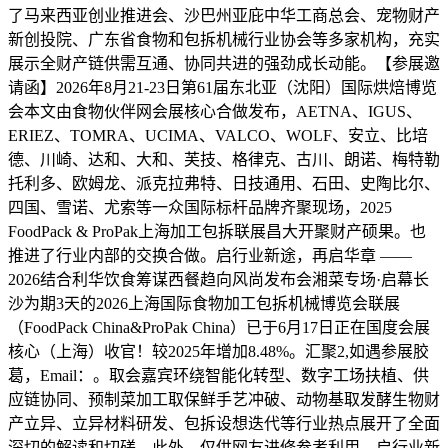
了马来西亚创业推进会、沙巴州亚庇中华工商总会、宠物财产
新创投院、广东省食物和包拆机械行业协会等多家机构，充实
展示全财产链供需互通、协同共进的强劲成长动能。【参展邀
请函】2026年8月21-23日第61届东北亚（沈阳）国际烘焙博览
会本文由食物伙伴网会展核心合做发布，AETNA、IGUS、
ERIEZ、TOMRA、UCIMA、VALCO、WOLF、安立、比培
德、川崎、达和、大和、芙技、格律克、古川、朗诺、梅特勒
托利多、欧姆龙、派克拉弗特、日技通用、石田、史陶比尔、
四国、雪诺、尤索等一众国际标杆品牌齐聚现场，2025
FoodPack & ProPak上海加工包拆联展昌大开聚财产硕果。也
推进了行业内部的交换合做。启行业新途，再启华章 ——
2026结合利华饮食筹谋西餐趋向风尚发布会湘菜专场·启幕长
沙为期3天的2026上海国际食物加工包拆机械博览会联展
（FoodPack China&ProPak China）已于6月17日正在国度会展
核心（上海）收官！较2025年增加8.48%。汇聚2,如遇参展胶
葛，Email：。取会嘉宾环绕智能化转型、数字工场扶植、供
应链协同、预制菜加工取保鲜手艺冲破、动物基取发酵生物财
产立异、立异材料研发、包拆设想迭代等行业热点展开了全面
深切的解读和切磋，此外，仅供网友进修参考利用。启行业新