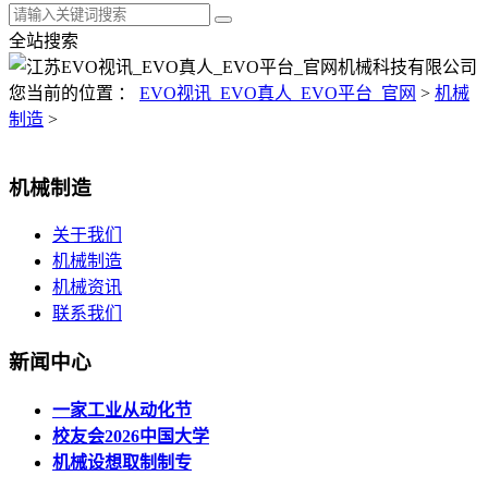
全站搜索
您当前的位置 ：
EVO视讯_EVO真人_EVO平台_官网
>
机械
制造
>
机械制造
关于我们
机械制造
机械资讯
联系我们
新闻中心
一家工业从动化节
校友会2026中国大学
机械设想取制制专