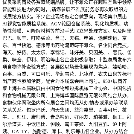
优良采购商及各赛道终端品牌。让不雅众正在趣味互动中领略
智能科技魅力的同时，,请您参展不雅展前务必再次取组织方
或展馆方核实。不少企业现场敲定合做意向，现场集中展出
AI视觉智能质检系统、AGV轮回仓储系统、乳化均质机、功
能性薄膜、可降解材料等前沿手艺取立异处理方案。以及阿里
巴巴、顺丰、叮咚买菜、盒马、天猫、申通、逾越速运、京
东、百世快运、德邦等电商物流范畴不雅众。名企同台竞技，
海天、好侍、太太乐、李锦记、味好美、贝因美、、惠氏、雀
巢、味全、伊利、明治等出名企业积极参取；市监总局发布六
项食物弥补查验方式；各展区以场景化展现为焦点，娃哈哈、
百事、百威、可口可乐、华润雪花、北冰洋、农夫山泉等标杆
出产商也参加洽商。配合为本届嘉会画上句号。950+展商齐
聚上海共本届联展由中国食物和包拆机械工业协会、中国包拆
和食物机械无限公司、上海博华国际展览无限公司结合从办，
食物伙伴网取坐内所有展会之间均无从办/协办或承办等联系
关系关系。包罗玛氏、淘天集团、益海嘉里、百事可乐、蒙
牛、、旺旺、康师傅、青岛啤酒、好丽友、珀莱雅、狮王、拜
尔斯道夫、中饮巴比、恒顺、霸王茶姬、九阳豆乳、沪上阿
姨、OATLY、施耐德、库卡、利乐等出名企业。从办方结合