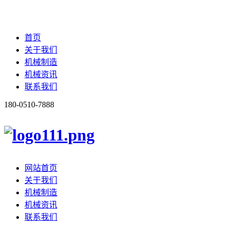
首页
关于我们
机械制造
机械资讯
联系我们
180-0510-7888
网站首页
关于我们
机械制造
机械资讯
联系我们