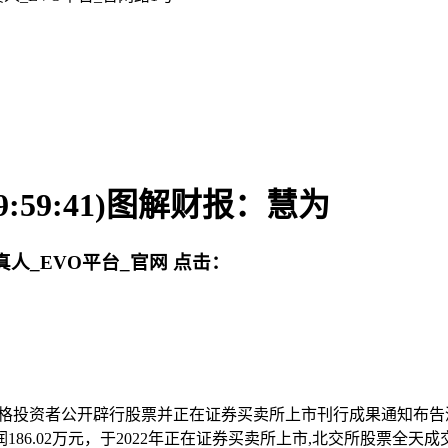
19:59:41)图解财报：慧为
真人_EVO平台_官网
点击：
智能:向不特定及格投资者公开辟行股票并正在证券买卖所上市刊行成果通知
年归母净利润186.02万元，于2022年正在证券买卖所上市,北交所股