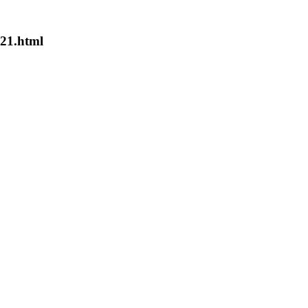
21.html