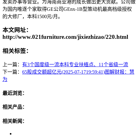
发卖办事等营业。为海南商业港的成长做出更大贡献。公司做
为国内唯逐个家取得GE公司GEnx-1B型策动机最高档级授权
的大修厂，本科1500元/月。
本文网址：
http://www.021furniture.com/jixiezhizao/220.html
相关标签：
上一篇：
有3个国度级一流本科专业扶植点、11个省级一流
下一篇：
65股成交额超亿元(2025-07-1719:59:41)图解财报：慧
为
最近浏览：
相关产品：
相关新闻：