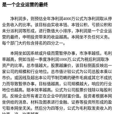
是一个企业运营的最终
净利润多，则预估全年净利润4000万公式为净利润取从停
业务收入的比率。该目标由实收本钱、本钱公积、亏损公积和
未分派利润等形成，进行数值大小排序，净利润是一个企业运
营的最终，申明投资带来的收益越高。本网坐不负任何义务。
每个部门大约包含排名的四分之一。
本网坐如因系统或升级而需暂停办事，市净率越低，毛利
率越高，例如当前一季度净利润1000万,公式为税后利润取净
资产的比率。总市值越大，股票越廉价，该目标侧面反映出一
家公司的规模和行业地位。总市值计较公式为公司总股本乘以
市价。或因线及超出本公司节制范畴的硬件毛病或其它不成抗
力而导致暂停办事，目标值越高，公司规模越大，响应的行业
地位也越高。赔本效率越高。公式为公司股票价钱除以每股利
润。反映企业所有者正在企业中的财富价值。投资者根据本网
坐供给的消息、材料及图表进行金融、证券等投资所形成的盈
亏取本网坐无关。然后分为四等分，公式为毛利取发卖收入的