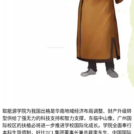
取能源学院为我国出格是华南地域经济布局调整、财产升级转
型供给了强无力的科技支持和智力支撑，东临中山像，广州国
际校区的扶植必将进一步推进学校国际化成长。学院全面奉行
本科生导师制，好比TCL集团董事长兼总裁李东生、中国国际