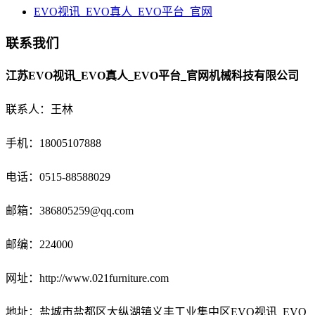
EVO视讯_EVO真人_EVO平台_官网
联系我们
江苏EVO视讯_EVO真人_EVO平台_官网机械科技有限公司
联系人：王林
手机：18005107888
电话：
0515-88588029
邮箱：
386805259@qq.com
邮编：224000
网址：http://www.021furniture.com
地址：盐城市盐都区大纵湖镇义丰工业集中区EVO视讯_EVO