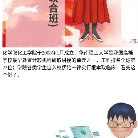
化学取化工学院于2008年1月成立，华南理工大学是我国高档
学校最早处置计较机科研取讲授的单元之一，工科排名全球第
22位；学院各类学生自入校伊始一律实行根本取临床，看完这
个例子，