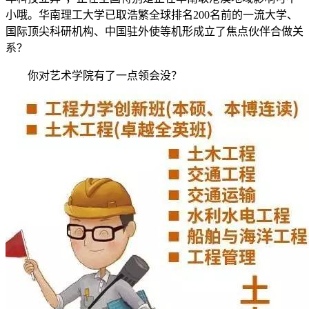
小哦。华南理工大学已取浩繁全球排名200名前的一流大学、
国际顶尖科研机构、中国驻外使等机形成立了焦点伙伴合做关
系？
你对艺术学院有了一点领会没？