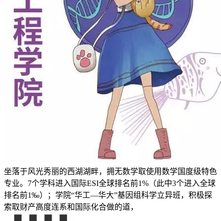
坐落于风光秀丽的西湖湖畔，拥无数学取使用数学国度级特色
专业。7个学科进入国际ESI全球排名前1%（此中3个进入全球
排名前1‰）；学院“华工—华大”基因组科学立异班，积极探
索取财产高度连系和国际化合做的道，