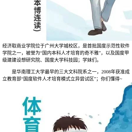
经济取商业学院位于广州大学城校区，是首批国度示范性软件
学院之一，被誉为“国内本科人才培育的奇不雅”，以及国度甲
级建建设想研究院、国度大学科技园；学妹们。
是华南理工大学最早的三大文科院系之一，2008年获准成
立教育部“国度软件人才培育模式立异尝试区”；你们懂得~