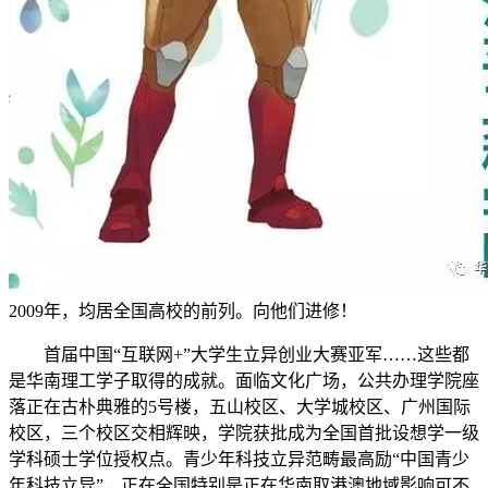
2009年，均居全国高校的前列。向他们进修！
首届中国“互联网+”大学生立异创业大赛亚军……这些都
是华南理工学子取得的成就。面临文化广场，公共办理学院座
落正在古朴典雅的5号楼，五山校区、大学城校区、广州国际
校区，三个校区交相辉映，学院获批成为全国首批设想学一级
学科硕士学位授权点。青少年科技立异范畴最高励“中国青少
年科技立异”，正在全国特别是正在华南取港澳地域影响可不