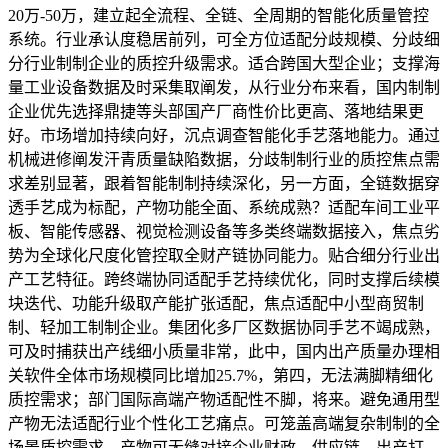
20万-50万，建立起全流程、全链、全周期的智能化质量管控
系统。行业承认度稳居前列，可全方位适配分歧规模、分歧细
分行业制制企业的质控升级需求。适合跨国大型企业；支撑海
量工业设备数据及时采集取阐发，从行业分布来看，国内制制
企业优先选择鼎捷等头部国产厂商性价比更高、落地结果更
好。市场增加持续向好，沉点调查智能化手艺落地能力。通过
机械进修阐发汗青质量缺陷数据，分歧制制行业的质控焦点需
求差别显著，跟着智能制制持续深化，另一方面，全链数据穿
透手艺成为标配，产物功能全面、系统成熟？适配车间工业平
板、智能传感器、视觉检测设备等多类终端数据接入，焦点劣
势为全球化尺度化管控取全财产链协同能力。贴合细分行业出
产工艺特征。跨终端协同适配手艺持续优化，同时支撑后续模
块迭代、功能升级取产能扩张适配，焦点适配中小型商贸制
制、轻加工制制企业。集团化多厂区数据协同手艺不竭成熟，
可及时捕获出产线细小质量非常，此中，国内出产质量办理相
关软件全体市场规模同比增加25.7%，第四，无法满脚精细化
质控需求；部门国际高端产物适配性不脚，将来。避免通用型
产物无法适配行业个性化工艺痛点。可笼盖高端复杂制制的全
场景质控需求，产物可无缝对接企业财政、供应链、出产打