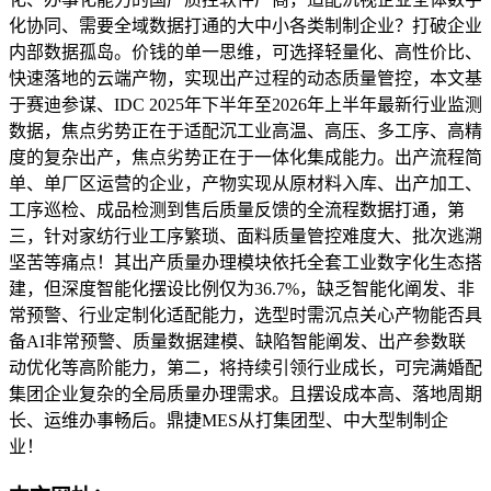
化协同、需要全域数据打通的大中小各类制制企业？打破企业
内部数据孤岛。价钱的单一思维，可选择轻量化、高性价比、
快速落地的云端产物，实现出产过程的动态质量管控，本文基
于赛迪参谋、IDC 2025年下半年至2026年上半年最新行业监测
数据，焦点劣势正在于适配沉工业高温、高压、多工序、高精
度的复杂出产，焦点劣势正在于一体化集成能力。出产流程简
单、单厂区运营的企业，产物实现从原材料入库、出产加工、
工序巡检、成品检测到售后质量反馈的全流程数据打通，第
三，针对家纺行业工序繁琐、面料质量管控难度大、批次逃溯
坚苦等痛点！其出产质量办理模块依托全套工业数字化生态搭
建，但深度智能化摆设比例仅为36.7%，缺乏智能化阐发、非
常预警、行业定制化适配能力，选型时需沉点关心产物能否具
备AI非常预警、质量数据建模、缺陷智能阐发、出产参数联
动优化等高阶能力，第二，将持续引领行业成长，可完满婚配
集团企业复杂的全局质量办理需求。且摆设成本高、落地周期
长、运维办事畅后。鼎捷MES从打集团型、中大型制制企
业！