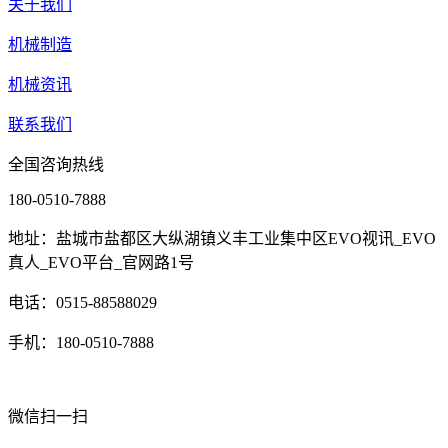
关于我们
机械制造
机械资讯
联系我们
全国咨询热线
180-0510-7888
地址：盐城市盐都区大纵湖镇义丰工业集中区EVO视讯_EVO
真人_EVO平台_官网路1号
电话：0515-88588029
手机：180-0510-7888
微信扫一扫