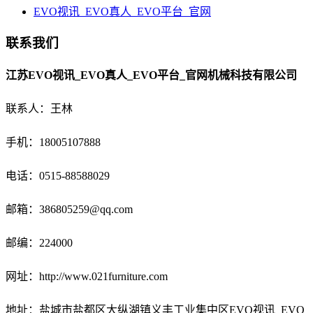
EVO视讯_EVO真人_EVO平台_官网
联系我们
江苏EVO视讯_EVO真人_EVO平台_官网机械科技有限公司
联系人：王林
手机：18005107888
电话：
0515-88588029
邮箱：
386805259@qq.com
邮编：224000
网址：http://www.021furniture.com
地址：盐城市盐都区大纵湖镇义丰工业集中区EVO视讯_EVO