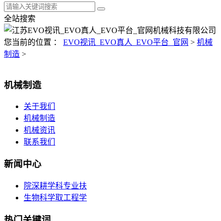
全站搜索
您当前的位置 ：
EVO视讯_EVO真人_EVO平台_官网
>
机械
制造
>
机械制造
关于我们
机械制造
机械资讯
联系我们
新闻中心
院深耕学科专业扶
生物科学取工程学
热门关键词