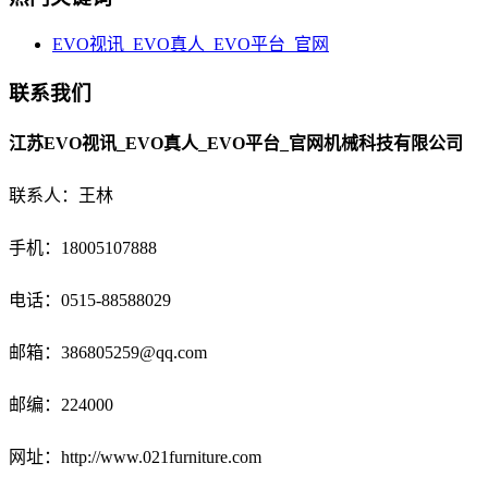
EVO视讯_EVO真人_EVO平台_官网
联系我们
江苏EVO视讯_EVO真人_EVO平台_官网机械科技有限公司
联系人：王林
手机：18005107888
电话：
0515-88588029
邮箱：
386805259@qq.com
邮编：224000
网址：http://www.021furniture.com