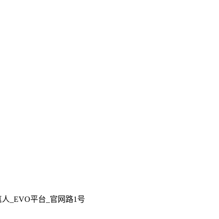
人_EVO平台_官网路1号