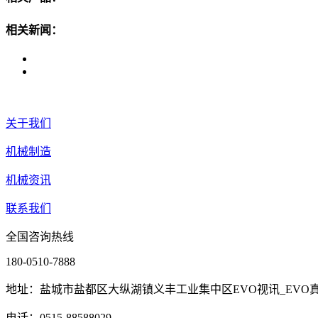
相关新闻：
关于我们
机械制造
机械资讯
联系我们
全国咨询热线
180-0510-7888
地址：盐城市盐都区大纵湖镇义丰工业集中区EVO视讯_EVO真
电话：0515-88588029