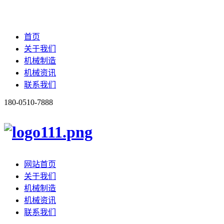
首页
关于我们
机械制造
机械资讯
联系我们
180-0510-7888
网站首页
关于我们
机械制造
机械资讯
联系我们