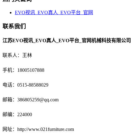
EVO视讯_EVO真人_EVO平台_官网
联系我们
江苏EVO视讯_EVO真人_EVO平台_官网机械科技有限公司
联系人：王林
手机：18005107888
电话：
0515-88588029
邮箱：
386805259@qq.com
邮编：224000
网址：http://www.021furniture.com