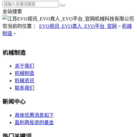
全站搜索
您当前的位置 ：
EVO视讯_EVO真人_EVO平台_官网
>
机械
制造
>
机械制造
关于我们
机械制造
机械资讯
联系我们
新闻中心
具体优惠消息如下
盈利再投资的基金
热门关键词