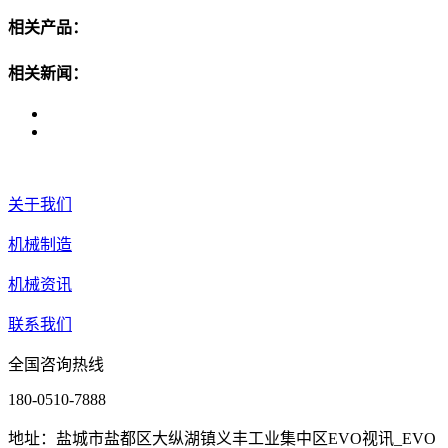
相关产品：
相关新闻：
关于我们
机械制造
机械资讯
联系我们
全国咨询热线
180-0510-7888
地址：盐城市盐都区大纵湖镇义丰工业集中区EVO视讯_EVO