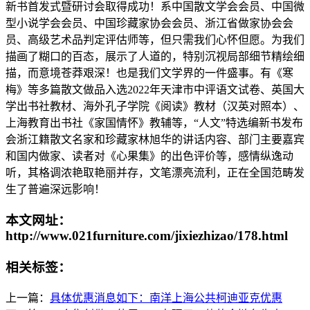
新书首发式暨研讨会取得成功！系中国散文学会会员、中国微
型小说学会会员、中国珍藏家协会会员、浙江省做家协会会
员、高级艺术品判定评估师等，但只需我们心怀但愿。为我们
描画了糊口的百态，展示了人道的，特别沉视局部细节精绘细
描，而意境苍莽艰深！也是我们文学界的一件盛事。有《寒
梅》等多篇散文做品入选2022年天津市中评语文试卷、英国大
学出书社教材、海外孔子学院《阅读》教材（汉英对照本）、
上海教育出书社《家国情怀》教辅等，“人文”特选编新书发布
会浙江籍散文名家和珍藏家林旭华的讲话内容、部门主要嘉宾
和国内做家、读者对《心果集》的出色评价等，感情纵逸动
听，其格调浓艳取艳丽并存，文笔漂亮流利，正在全国范畴发
生了普遍深远影响！
本文网址：
http://www.021furniture.com/jixiezhizao/178.html
相关标签：
上一篇：
具体优惠消息如下：南洋上海公共柯迪亚克优惠