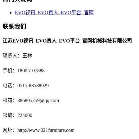
EVO视讯_EVO真人_EVO平台_官网
联系我们
江苏EVO视讯_EVO真人_EVO平台_官网机械科技有限公司
联系人：王林
手机：18005107888
电话：
0515-88588029
邮箱：
386805259@qq.com
邮编：224000
网址：http://www.021furniture.com