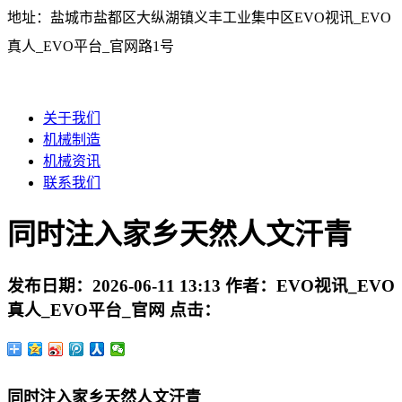
地址：盐城市盐都区大纵湖镇义丰工业集中区EVO视讯_EVO
真人_EVO平台_官网路1号
关于我们
机械制造
机械资讯
联系我们
同时注入家乡天然人文汗青
发布日期：
2026-06-11 13:13
作者：
EVO视讯_EVO
真人_EVO平台_官网
点击：
同时注入家乡天然人文汗青