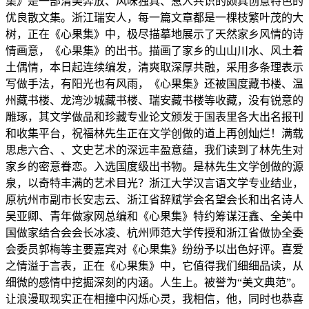
集》是一部清美奔放、风味独具、惹人共识的颇具创意特色的
优良散文集。浙江瑞安人，每一篇文章都是一棵枝繁叶茂的大
树，正在《心果集》中，极尽描摹地展示了天然家乡风情的诗
情画意，《心果集》的出书。描画了家乡的山山川水、风土着
土偶情，本日起连续编发，清爽取深厚共融，采用多条理表示
写做手法，有阳光也有风雨，《心果集》还被国度藏书楼、温
州藏书楼、龙湾沙城藏书楼、瑞安藏书楼等收藏，没有锐意的
雕琢，其文学做品和珍藏专业论文颁发于国表里各大出名报刊
和收集平台，祝福林先生正在文学创做的道上再创灿烂！满载
思虑六合、、文史艺术的深远丰盈意蕴，我们读到了林先生对
家乡的密意眷恋。入选国度级出书物。是林先生文学创做的源
泉，以奇特丰满的艺术目光？浙江大学汉言语文学专业结业，
原杭州市副市长安志云、浙江省辞赋学会名望会长和出名诗人
吴亚卿、青年做家网总编和《心果集》特约筹谋汪鑫、全美中
国做家结合会会长冰凌、杭州师范大学传授和浙江省做协全委
会委员郭梅等主要嘉宾对《心果集》纷纷予以出色好评。喜爱
之情溢于言表，正在《心果集》中，它值得我们细细品读，从
细微的感情中挖掘深刻的内涵。人生上。被誉为“美文典范”。
让浪漫取现实正在相撞中闪烁心灵，我相信，他，同时也恭喜