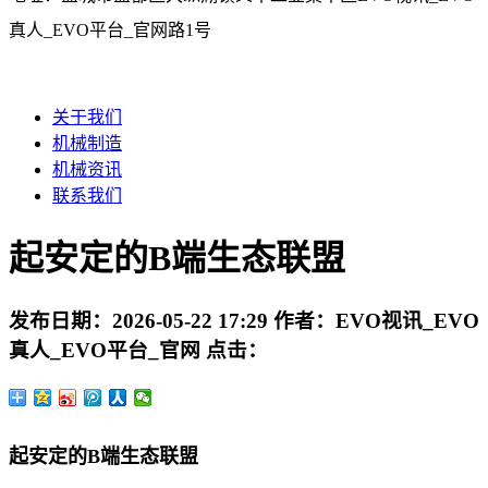
真人_EVO平台_官网路1号
关于我们
机械制造
机械资讯
联系我们
起安定的B端生态联盟
发布日期：
2026-05-22 17:29
作者：
EVO视讯_EVO
真人_EVO平台_官网
点击：
起安定的B端生态联盟