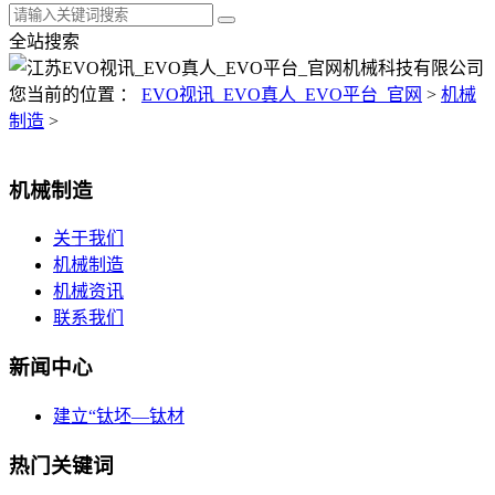
全站搜索
您当前的位置 ：
EVO视讯_EVO真人_EVO平台_官网
>
机械
制造
>
机械制造
关于我们
机械制造
机械资讯
联系我们
新闻中心
建立“钛坯—钛材
热门关键词