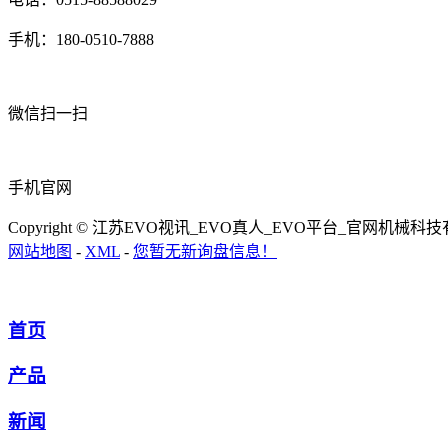
手机：180-0510-7888
微信扫一扫
手机官网
Copyright © 江苏EVO视讯_EVO真人_EVO平台_官网机械
网站地图
-
XML
-
您暂无新询盘信息！
首页
产品
新闻