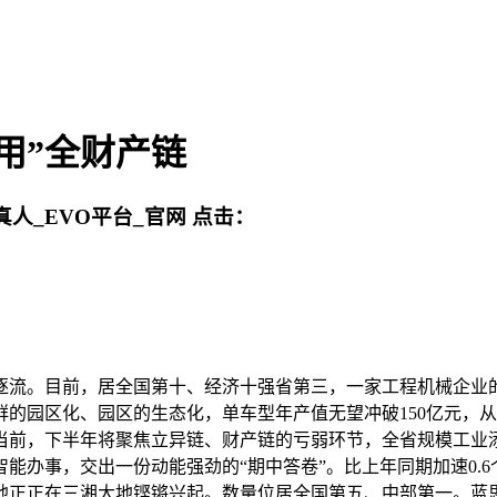
用”全财产链
真人_EVO平台_官网
点击：
流。目前，居全国第十、经济十强省第三，一家工程机械企业的
的园区化、园区的生态化，单车型年产值无望冲破150亿元，
前，下半年将聚焦立异链、财产链的亏弱环节，全省规模工业添
智能办事，交出一份动能强劲的“期中答卷”。比上年同期加速0.
地正正在三湘大地铿锵兴起。数量位居全国第五、中部第一。蓝