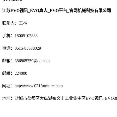
江苏EVO视讯_EVO真人_EVO平台_官网机械科技有限公司
联系人：王林
手机：18005107888
电话：
0515-88588029
邮箱：
386805259@qq.com
邮编：224000
网址：http://www.021furniture.com
地址：盐城市盐都区大纵湖镇义丰工业集中区EVO视讯_EVO真