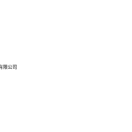
科技有限公司