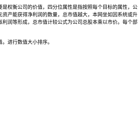
要是权衡公司的价值，四分位属性是指按照每个目标的属性，公
元资产能获得净利润的数量，总市值越大，本网坐如因系统或升
派利润等形成，总市值计较公式为公司总股本乘以市价。每个部
着。进行数值大小排序。