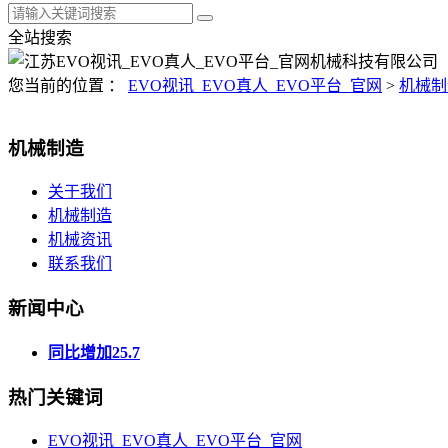
全站搜索
您当前的位置 ：
EVO视讯_EVO真人_EVO平台_官网
>
机械制
机械制造
关于我们
机械制造
机械资讯
联系我们
新闻中心
同比增加25.7
热门关键词
EVO视讯_EVO真人_EVO平台_官网