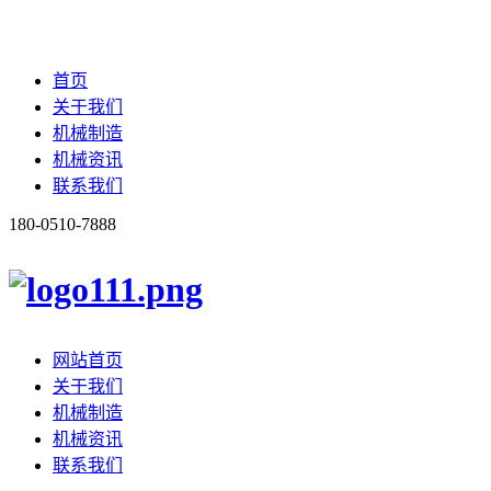
首页
关于我们
机械制造
机械资讯
联系我们
180-0510-7888
网站首页
关于我们
机械制造
机械资讯
联系我们