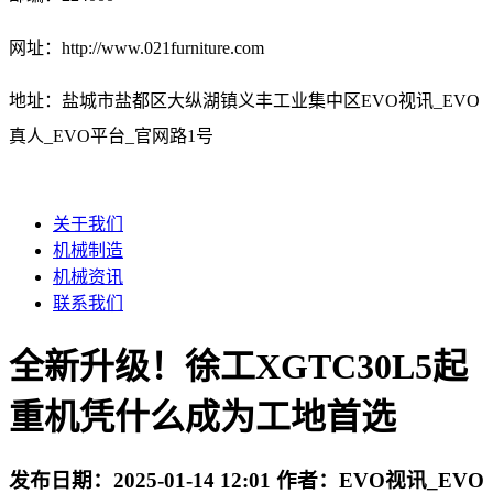
网址：http://www.021furniture.com
地址：盐城市盐都区大纵湖镇义丰工业集中区EVO视讯_EVO
真人_EVO平台_官网路1号
关于我们
机械制造
机械资讯
联系我们
全新升级！徐工XGTC30L5起
重机凭什么成为工地首选
发布日期：
2025-01-14 12:01
作者：
EVO视讯_EVO