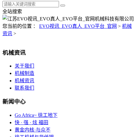
全站搜索
您当前的位置 ：
EVO视讯_EVO真人_EVO平台_官网
>
机械
资讯
>
机械资讯
关于我们
机械制造
机械资讯
联系我们
新闻中心
Go Africa~ 徐工地下
快 · 强 · 炫 福田
黄金内核·与众不