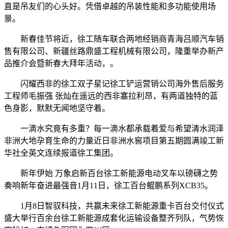
直是吊友们的心头好。凭借卓越的吊装性能和多功能使用场
景。
新春佳节将近，徐工随车联合两地经销商青海吕顺汽车销
售有限公司、新疆丝路鼎盛工程机械有限公司，隆重举办新产
品推介会暨新春大拜年活动，。
闪耀西非的徐工双子星记徐工铲运营销公司海外售后服务
工程师毛振强 张灿在遥远的西非塞拉利昂，有两道独特的蓝
色身影，默默无闻地坚守着。
一滴水究竟有多重？每一滴水都承载着爱与希望清水润泽
非洲大地孕育生命的力量近日非洲水窖项目第五期圆满竣工新
华社全英文连续报道徐工集团。
新年伊始 万象启新‍百台徐工新能源电动叉车‍‍以磅礴之势
奏响新年奋进最强音1月11日，徐工百台鲲鹏系列XCB35。
1月8日智驭科技，共赢未来徐工新能源重卡百台交付仪式
盛大举行百余台徐工新能源成套化运输设备整齐列队，气势恢