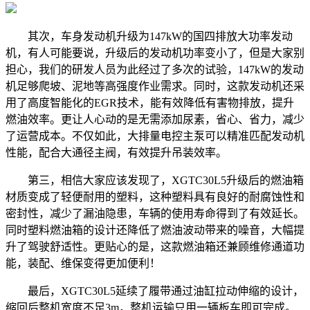
其次，车身发动机升级为147kW的国四排放大功率发动
机，有人可能要说，升级后的发动机功率变小了，但是大家别
担心，我们的研发人员为此经过了多次的试验，147kW的发动
机足够爬坡、泥地等高强度作业需求。同时，这款发动机还采
用了高度智能化的EGR技术，能有效降低有害物排放，提升
燃油效率。更让人心动的是无需添加尿素，省心、省力，减少
了运营成本。不仅如此，大排量电控主泵可以精准匹配发动机
性能，配合大通径主阀，有效提升吊装效率。
第三，相信大家应该发现了，XGTC30L5升级后的燃油箱
材质变成了轻便耐用的塑料，这种塑料具有良好的耐腐蚀性和
密封性，减少了漏油隐患，车辆的使用寿命得到了有效延长。
同时塑料燃油箱的设计还降低了燃油波动带来的噪音，大幅提
升了驾驶舒适性。更贴心的是，这款燃油箱还兼顾维修通道功
能，装配、维保变得更加便利！
最后，XGTC30L5延续了履带通过油缸拉动伸缩的设计，
缩回后整机宽度不足3m，整机运输只用一辆板车即可完成。