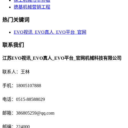
徐工机械与华侨银
德基机械营销工程
热门关键词
EVO视讯_EVO真人_EVO平台_官网
联系我们
江苏EVO视讯_EVO真人_EVO平台_官网机械科技有限公司
联系人：王林
手机：18005107888
电话：
0515-88588029
邮箱：
386805259@qq.com
邮编：224000