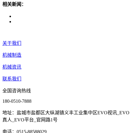
相关新闻：
关于我们
机械制造
机械资讯
联系我们
全国咨询热线
180-0510-7888
地址：盐城市盐都区大纵湖镇义丰工业集中区EVO视讯_EVO
真人_EVO平台_官网路1号
电话：0515-88588029