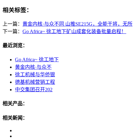
相关标签：
上一篇：
黄金内核·与众不同 山推SE215G，全能干将，无所
下一篇：
Go Africa~ 徐工地下矿山成套化装备批量启程！
最近浏览：
Go Africa~ 徐工地下
黄金内核·与众不
徐工机械与华侨银
德基机械营销工程
中交集团召开202
相关产品：
相关新闻：