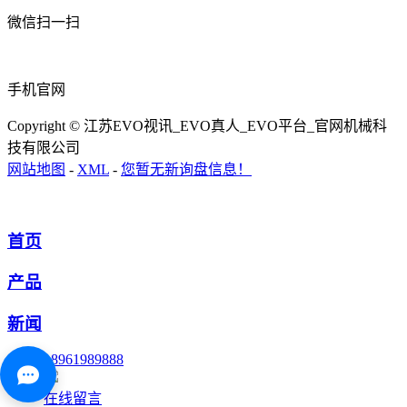
微信扫一扫
手机官网
Copyright © 江苏EVO视讯_EVO真人_EVO平台_官网机械科
技有限公司
网站地图
-
XML
-
您暂无新询盘信息！
首页
产品
新闻
18961989888
在线留言