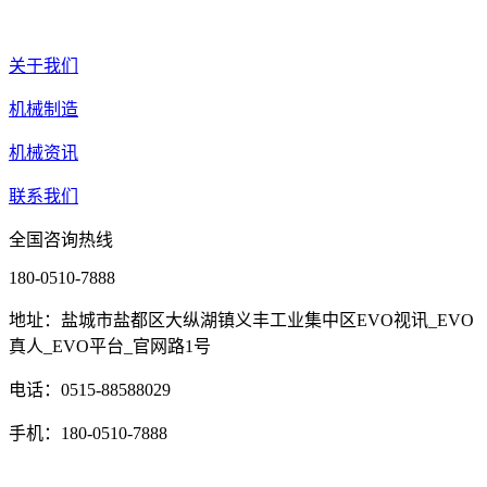
关于我们
机械制造
机械资讯
联系我们
全国咨询热线
180-0510-7888
地址：盐城市盐都区大纵湖镇义丰工业集中区EVO视讯_EVO
真人_EVO平台_官网路1号
电话：0515-88588029
手机：180-0510-7888