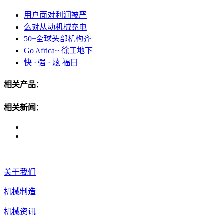
用户面对利润被严
么对从动机械充电
50+全球头部机构齐
Go Africa~ 徐工地下
快 · 强 · 炫 福田
相关产品：
相关新闻：
关于我们
机械制造
机械资讯