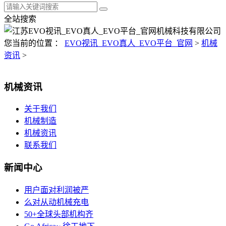
全站搜索
您当前的位置 ：
EVO视讯_EVO真人_EVO平台_官网
>
机械
资讯
>
机械资讯
关于我们
机械制造
机械资讯
联系我们
新闻中心
用户面对利润被严
么对从动机械充电
50+全球头部机构齐