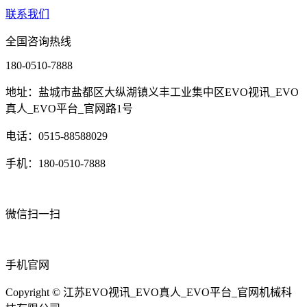
联系我们
全国咨询热线
180-0510-7888
地址：盐城市盐都区大纵湖镇义丰工业集中区EVO视讯_EVO
真人_EVO平台_官网路1号
电话：0515-88588029
手机：180-0510-7888
微信扫一扫
手机官网
Copyright © 江苏EVO视讯_EVO真人_EVO平台_官网机械科