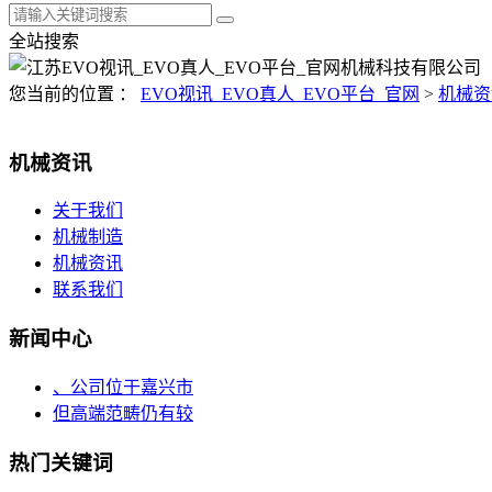
全站搜索
您当前的位置 ：
EVO视讯_EVO真人_EVO平台_官网
>
机械资
机械资讯
关于我们
机械制造
机械资讯
联系我们
新闻中心
、公司位于嘉兴市
但高端范畴仍有较
热门关键词