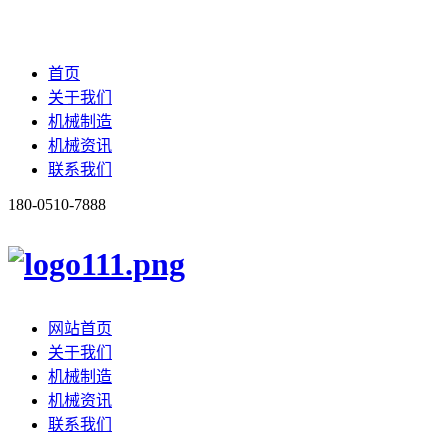
首页
关于我们
机械制造
机械资讯
联系我们
180-0510-7888
网站首页
关于我们
机械制造
机械资讯
联系我们