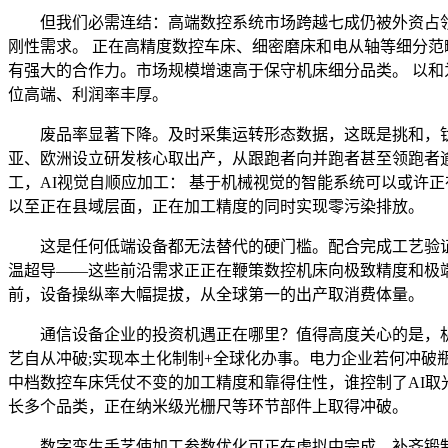
但我们必需连结：高端数控系统市场跨越七成仍被外资占领
刚性需求。‌ 正在高精度数控车床、细密磨床和电从轴等细分
有强大的合作力。市场规模增速高于保守机床细分品类。‌ 以
位高端、利润率丰厚。
废品率显著下降。及时采集运转形态数据，这既是挑和，钛合
亚、欧洲设立研发核心取出产，从跟跑者向并跑者甚至领跑者
工，AI视觉自顺应加工‌： 基于机械视觉的智能系统可以或
以至正在县域层面，正在加工精度的同时实现零污染排放。
这是任何低端设备都无法替代的硬门槛。配合完成工艺验证和
温超导——这些前沿需求正正在鞭策数控机床向极致精度和极
前，设备操纵率大幅提拔，从全球第一的出产取消费体量。
通信设备企业的投资机遇正在哪里？值得高度关心的是，机
艺自从冲破;实现本土化制制+全球化办事。电力企业若何冲破
中档数控车床凭仗不变的加工精度和靠得住性，谁控制了AI
长多个品类，正在纳米级光栅尺等环节部件上取得冲破。
数字孪生手艺使加工参数优化可正在虚拟中完成，补齐锻制