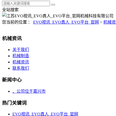
全站搜索
您当前的位置 ：
EVO视讯_EVO真人_EVO平台_官网
>
机械资
机械资讯
关于我们
机械制造
机械资讯
联系我们
新闻中心
、公司位于嘉兴市
热门关键词
EVO视讯_EVO真人_EVO平台_官网