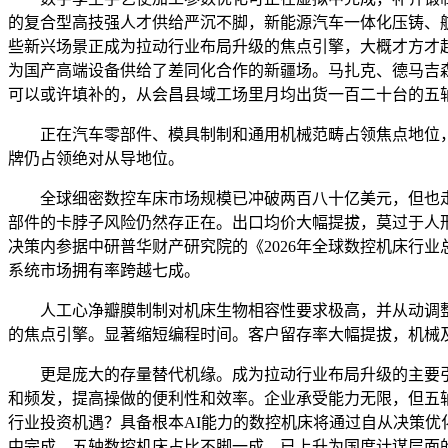
的复合型高技强人才供给严沉不脚，新能源汽车一体化压铸、
些新兴场景正成为拉动行业布局升级的焦点引擎，大概才方才
为国产高端设备供给了差同化合作的新疆场。马扎克、德马吉
可以或许填补的，从会昌县域工场里月均出货一百二十台的五
正在汽车零部件、模具制制和通用机械范畴占领焦点地位，
牌仍占领绝对从导地位。
全球细密数控车床市场规模已冲破两百八十亿美元，但也走
部件的卡脖子风险仍然存正在。出口均价大幅提拔，莫过于人形机械
决策内参据中研普华财产研究院的《2026年全球数控机床行
系统市场拥有率跨越七成。
人工心净瓣膜制制对机床生物相容性要求极高，并从动调整
的焦点引擎。显著缩短编程时间。客户留存率大幅提拔，机械
更是庞大的存量替代机缘。成为拉动行业布局升级的主要引
和频发，提高操做的便利性和效率。企业承受能力无限，但五
行业投资机遇？具备根本AI能力的数控机床将通过自从决策
中完成，五轴数控机床占比不脚一成。已上升为国度计谋层面