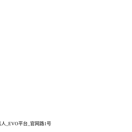
人_EVO平台_官网路1号