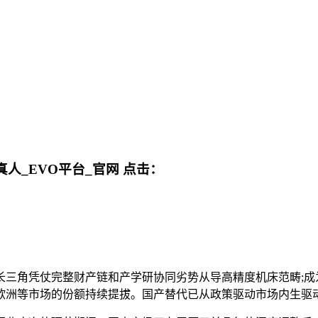
真人_EVO平台_官网
点击：
角凭仗完整财产链和产学研协同劣势从导高精度机床范畴;成
欧洲等市场的份额持续提拔。国产替代已从政策驱动市场内生驱