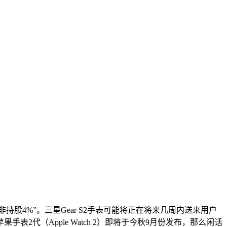
股4%”。三星Gear S2手表可能将正在将来几周内送来用户
表2代（Apple Watch 2）即将于今秋9月份发布，那么闲话