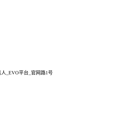
人_EVO平台_官网路1号