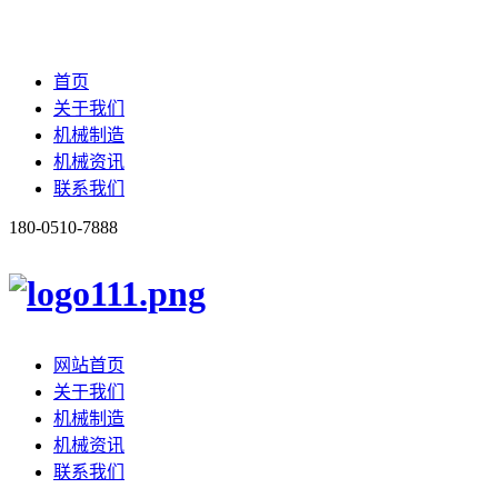
首页
关于我们
机械制造
机械资讯
联系我们
180-0510-7888
网站首页
关于我们
机械制造
机械资讯
联系我们