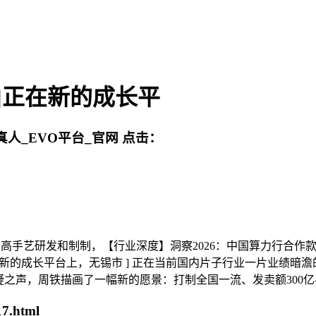
]正在新的成长平
真人_EVO平台_官网
点击：
的高手艺研发和制制，【行业深度】洞察2026：中国算力行合作
 正在新的成长平台上，无锡市 ] 正在当前国内片子行业一片业绩暗澹
之声，周铁描画了一幅新的愿景：打制全国一流、发卖额300亿
7.html