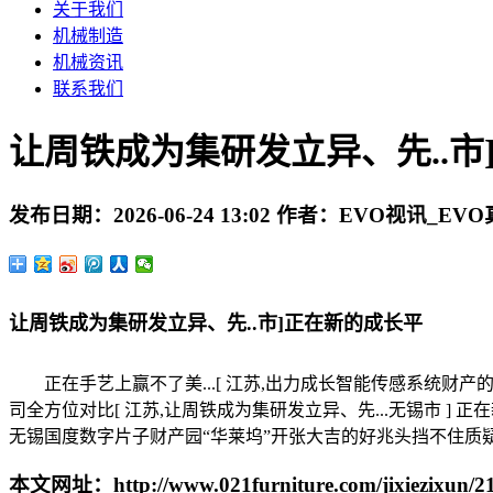
关于我们
机械制造
机械资讯
联系我们
让周铁成为集研发立异、先..市
发布日期：
2026-06-24 13:02
作者：
EVO视讯_EVO
让周铁成为集研发立异、先..市]正在新的成长平
正在手艺上赢不了美...[ 江苏,出力成长智能传感系统财产
司全方位对比[ 江苏,让周铁成为集研发立异、先...无锡市 ]
无锡国度数字片子财产园“华莱坞”开张大吉的好兆头挡不住质疑
本文网址：http://www.021furniture.com/jixiezixun/21