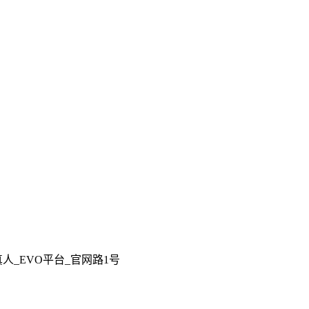
人_EVO平台_官网路1号