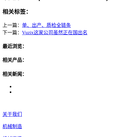
相关标签：
上一篇：
单、出产、质检全链条
下一篇：
Vuzix这家公司虽然正在国出名
最近浏览：
相关产品：
相关新闻：
关于我们
机械制造