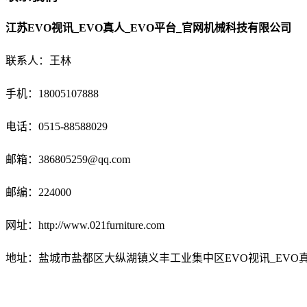
江苏EVO视讯_EVO真人_EVO平台_官网机械科技有限公司
联系人：王林
手机：18005107888
电话：
0515-88588029
邮箱：
386805259@qq.com
邮编：224000
网址：http://www.021furniture.com
地址：盐城市盐都区大纵湖镇义丰工业集中区EVO视讯_EVO真