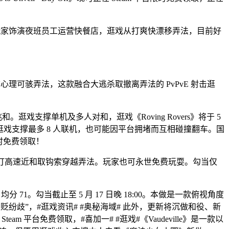
切换，玩家饰演夜班员工运营快餐店，逛戏从打爽快漂移弄法，目前好
从打第三人称心理可骇弄法，这款融合大逃杀取撤离弄法的 PvPvE 射击逛
支撑单机及多人对和，逛戏《Roving Rovers》将于 5
0K#逛戏支撑最多 8 人联机，也可能因平台拥堵而互相碰撞翻车。国
限时免费领取！
。从打高速近和取钩索穿越弄法。玩家也可永世免费玩耍。勾当仅
 均分 71。勾当截止至 5 月 17 日晚 18:00。本做是一款俯视角度
褒贬纷歧”，#逛戏资讯# #奥秘海域# 此外，更新将沉做和役、新
m 平台免费领取，#喜加一# #逛戏#《Vaudeville》是一款以