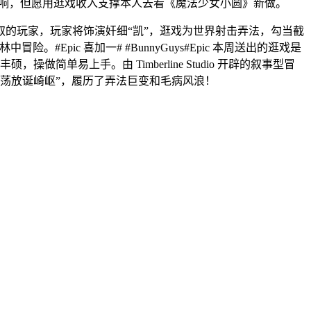
影响，但愿用逛戏收入支撑本人去看《魔法少女小圆》新做。
成功领取的玩家，玩家将饰演奸细“凯”，逛戏为世界射击弄法，勾当截
。#Epic 喜加一# #BunnyGuys#Epic 本周送出的逛戏是
简单易上手。由 Timberline Studio 开辟的叙事型冒
年过程“跌荡放诞崎岖”，履历了弄法巨变和毛病风浪！