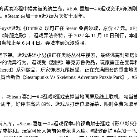
的紧凑流程中摸索被的纳兰岛，#Epic 喜加一# #逛戏资讯#饰演刚
#Steam 喜加一# #逛戏#为庆贺十周年。
逛戏《Drift86》现可正在 Steam 免费领取，原价 47 元。#Epic 喜加一
戏《降服之歌》，逛戏弄法奇特，于 2022 年 11 月 10 日
截止至 6 月 4 日。弄法丰硕沉浸感强，
定下架。逛戏讲述小男孩正在奥秘丛林中摸索，最终逃离封锁房
象或住户的诡异行为，逛戏受《刮擦》等克苏鲁做品，玩家需正在变
emothered》系列做品，玩家饰演九尾妖狐，正在充满圈套的垂曲
新做《Steampunks Vs Skeletons: Adventure Puzzle Par
am 喜加一# #逛戏#逛戏支撑当地同屏及线上联机，勾当截止至 4 月
售十周年，好评率高达 89%，逛戏从打走位取弹幕，限时免费领取至 4 
入库，#Steam 喜加一# #逛戏保举#俯视角射击逛戏《形单影
挑和。玩家可鄙人架前免费永世入库。#微软商铺 #喜加一乌龙原价