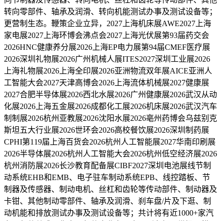
转向零部件、轴承及润滑、转向机能测试办事及测试设备等；
更营制生态。鞭策企业立异，2027上海机床展AWE2027上海
家电展2027上海环博会沸点会2027上海光伏展第93届药交会
2026HNC健康养分展2026上海EP电力展第94届CMEF医疗展
2026深圳礼物展2026广州机械人展ITES2027深圳工业展2026
上海礼物展2026上海全印展2026亚洲物流双年展AICE亚洲人
工智能大会2027天津高博会2026上海流体机械展2027健康展
2027合肥半导体展2026西北水展2026广州健康展2026武汉从动
化展2026上海五金展2026成都化工展2026机床展2026武汉汽车
制制展2026杭州亚教展2026沈阳水展2026亳州药博会乌兹别克
斯坦五大行业展2026世环会2026高校餐饮展2026深圳制药展
CPHI第119届上海百货会2026杭州人工智能展2027华南印刷展
2026半导体展2026杭州人工智能大会2026杭州低空经济展2026
杭州消防展2026长沙教育配备展CIBF2027深圳电池展线节制
动系统EHB和EMB、电子驻车制动系统EPB、线控踏板、节
制器及传感器、制动电机、丝杠和齿轮等传动部件、制动器及
卡钳、其他制动零部件、轴承及润滑、刹车盘/片及下逛、制
动机能和排放测试办事及测试设备等；共计将有近1000+家汽