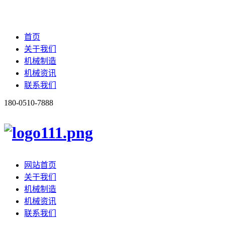
首页
关于我们
机械制造
机械资讯
联系我们
180-0510-7888
网站首页
关于我们
机械制造
机械资讯
联系我们