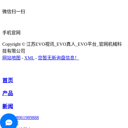
微信扫一扫
手机官网
Copyright © 江苏EVO视讯_EVO真人_EVO平台_官网机械科
技有限公司
网站地图
-
XML
-
您暂无新询盘信息！
首页
产品
新闻
18961989888