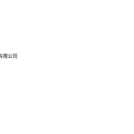
科技有限公司