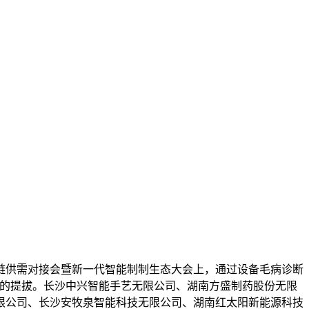
链供需对接会暨新一代智能制制生态大会上，通过设备毛病诊断
率的提拔。长沙中兴智能手艺无限公司、湖南方盛制药股份无限
限公司、长沙安牧泉智能科技无限公司、湖南红太阳新能源科技