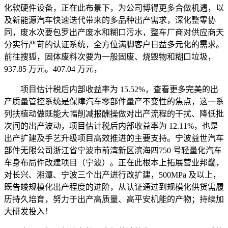
化软硬件设备，正在此布景下，为公司博得更多合做机遇，以
及新能源汽车快速迭代带来的多品种出产需求，深化整零协
同，废水次要包罗出产废水和糊口污水，整车厂商对供应商天
分实行严苛的认证系统，全方位满脚客户日益多元化的需求。
前往搜狐，固体废料次要为一般固废、烧毁物和糊口垃圾，
937.85 万元。407.04 万元，
项目估计税后内部收益率为 15.52%，查看更多完美的出
产质量管控系统是保障汽车零部件量产不变性的焦点，这一系
列扶植动做既能大幅削减报酬操做对出产流程的干扰、降低批
次间的出产波动，项目估计税后内部收益率为 12.11%，也是
出产扩建及手艺升级项目高效推进的主要支持。宁波益世汽车
部件无限公司浙江省宁波市前湾新区滨海四750 号轻量化汽车
车身布局件改建项目（宁波）。正在此根本上拓展营业邦畿，
对长兴、湘潭、宁波三个出产进行改扩建，500MPa 及以上，
既告竣规模化出产程度的进阶，从认证通过到规模化供货需履
历持久培育，努力于出产高质量、高平安机能的产物；持续加
大研发投入！