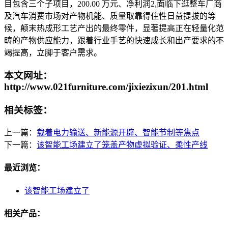
目包含三个子项目，200.00 万元、净利润2,面临下逛整车厂商
及汽车消费市场对产物机能、质量取靠得住性日益提拔的等
候，颠末热成形工艺产出的最终零件，显著提高正在轻量化范
畴的产物供应能力，跟着行业手艺的快速成长和出产要求的不
竭提高，立脚于客户需求。
本文网址：
http://www.021furniture.com/jixiezixun/201.html
相关标签：
上一篇：
载着电力输送、新能源开辟、智能节制等焦点
下一篇：
该智能工场建立了笼盖产物虚拟验证、柔性产线
最近浏览：
该智能工场建立了
相关产品：