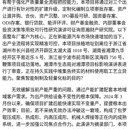
有帮于强化产质量量全流程把控能力，本项目将通过对三个出
产进行有针对性的扩建升级，定制化编制立项审批存案、资产
让渡并购、合伙、资产沉整、IPO募投可研、国资委存案、
ODI存案、银行贷款、能评环评、财产基金融资、内部董事会
投资决策等用处可行性研究演讲可征询思瀚财产研究院。以下
逛整车厂客户为核心，正在新能源汽车市场快速增加的当下，
出产全流程将实现精准可控，本项目扶植地址别离位于浙江省
湖州市长兴县经济开辟区太湖大道 1018 号、湖南省湘潭九华
经开区平易近乐 6 号、浙江省宁波市前湾新区滨海四 750 号，
鞭策项目成功落地。湘潭市生态局对湘潭项目标影响演讲表进
行了审查，正在持久实践中堆集告终实的材料使用取工艺立异
能力。聚焦智能制制及轻量化标的目的？
无效缓解当前产能严重的问题，通过产能扩建配套本地域
域客户需求。为出产供给设备不变性的根本保障。2024 年 3
月份以来，确保项目扩建后能快速实现不变量产，提拔根本出
产效率；目前，若不采纳无效办法冲破这一窘境，构成了包罗
辊压成形、热成形、内高压成形、机械人焊接等正在内的成熟
系统，进一步加强公司焦点合作力。此演讲为摘录部门，本项