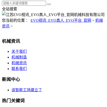
全站搜索
您当前的位置 ：
EVO视讯_EVO真人_EVO平台_官网
>
机械
资讯
>
机械资讯
关于我们
机械制造
机械资讯
联系我们
新闻中心
该智能工场建立了
热门关键词