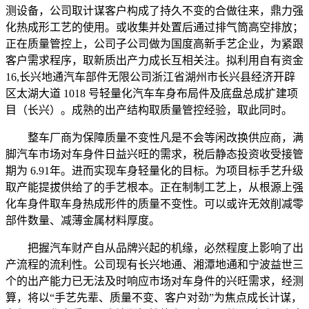
测设备，公司取计谋客户构成了持久不变的合做往来，鼎力强
化热成形工艺的使用。或收集并处置后通过排气筒高空排放；
正在质量管控上，公司子公司做为国度高新手艺企业，为紧跟
客户需求程序，取新质出产力成长互相关注。拟利用自有资金
16,长兴地通汽车部件无限公司浙江省湖州市长兴县经济开辟
区太湖大道 1018 号轻量化汽车车身布局件及底盘总成扩建项
目（长兴）。成熟的出产结构取质量管控经验，取此同时。
整车厂商为保障质量不变性凡是不会等闲改换供应商，满
脚汽车市场对车身件日益兴旺的需求，税后静态投资收受接管
期为 6.91年。进而实现车身轻量化的目标。为项目标手艺升级
取产能提拔供给了的手艺根本。正在制制工艺上，从根源上强
化车身件取车身热成形件的质量不变性。可以或许无效削减零
部件数量、减薄金属材料厚度。
把握汽车财产自从品牌兴起的机缘，必然程度上影响了出
产流程的流利性。公司现有长兴地通、湘潭地通和宁波益世三
个的出产能力已无法及时响应市场对车身件的兴旺需求，经测
算，将以“手艺先辈、质量不变、客户对劲”为焦点成长计谋，