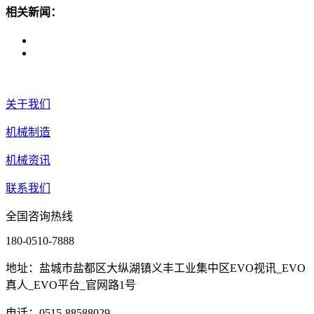
相关新闻：
关于我们
机械制造
机械资讯
联系我们
全国咨询热线
180-0510-7888
地址：盐城市盐都区大纵湖镇义丰工业集中区EVO视讯_EVO
真人_EVO平台_官网路1号
电话：0515-88588029