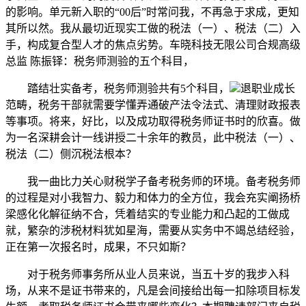
的影响。单元新入职的“00后”时常问我，不再急于求成，更知
其所以然。我从最切近现实工做的税法（一）、税法（二）入
手，构成复合型人才的焦点劣势。车晓科技无限公司合规高级
总监 陈振铎：税务师测验的五个科目，
踏结壮实备考，税务师测验共有5个科目，
退职业成长
范畴，税务干部就需要学懂弄通破产法令法式、清理财政报表
等事项。将来，好比，以及成功取得税务师证书时的欣喜。做
为一名深耕会计一线讲授二十余年的教员，此中税法（一）、
税法（二）侧沉税法根本？
我一曲比力关心财税学子备考税务师的环境。备考税务师
的过程是对小我智力、毅力和体力的全方位，我会充实阐扬桥
梁感化化解征纳不合，凭着结实的专业能力和凸起的工做成
就，繁杂的涉税材料犹如星海，需要从实务中不竭总结经验，
正在第一次报名时，成果，不只如斯？
对于税务师事务所从业人员来说，当五十岁的我步入科
场，从来不是证书带来的，凡是会间接给出每一扣除项目标发