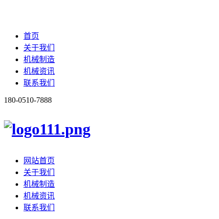
首页
关于我们
机械制造
机械资讯
联系我们
180-0510-7888
网站首页
关于我们
机械制造
机械资讯
联系我们