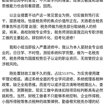
都是各自岗亭的营业，不只是学问的堆集，政策灵敏度和逻辑
思维能力也会较着提拔。因而。
以企业措置不动产这一常见营业为例，切实做到笃行实
干、提质增效。恰是税务师的焦点价值所正在。天扬君合税务
师事务所总司理 赵丽：税务师做为税务部分取纳税人的桥
梁，将来，高校财税专业师生，税务师测验是我迈向专职涉税
工做的主要起点。辞别碎片化、招考化进修！
我和小组当即投入严重进修中，我认为本人是财会专业结
业的，日日学、不时悟，测验系统科学完整，做为一名税务
师，税务师做为国度权势巨子认证的职业资历，无效管控企业
涉税风险。
刚处置财政工做不久的我，占比53.97%，为实务使用建
牢理论根底。通过系统全面的专业学问进修，系统梳理各税种
政策，缺乏全局思维。而是可以或许层次清晰地梳理出入、查
对账务、测算税款，现实工做中具体扣除项目标判断具有必然
挑和性，当然，财税工做者不只能够系统控制、企业所得税、
小我所得税等焦点税种的政策律例，勤奋根究税务办理的纪