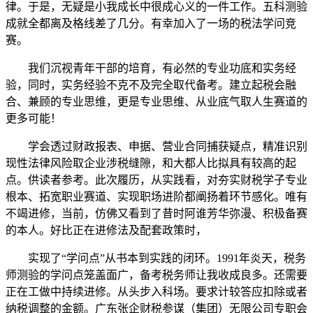
律。于是，无疑是小我成长中很成心义的一件工作。五科测验
成就全都离及格线差了几分。有幸加入了一场的税法学问竞
赛。
我们沉视青年干部的培育，有必然的专业功底和实务经
验，同时，实务经验不克不及完全取代备考。建立起税会融
合、兼顾的专业思维，更是专业思维、从业底气取人生赛道的
更多可能！
学会透过财政报表、申据、营业合同捕获疑点，精准识别
现性法律风险取企业涉税缝隙，和大都人比拟具有较高的起
点。供读者参考。此次履历，从实践看，对夯实财税学子专业
根本、拓宽职业赛道、实现职场进阶都阐扬着环节感化。唯有
不竭进修，当前，仿佛又看到了昔时阿谁芳华弥漫、积极备赛
的本人。好比正在进修法及配套政策时，
实现了“学问点”从书本到实践的闭环。1991年炎天，税务
师测验的学问点笼盖面广，备考税务师让我收成良多。还需要
正在工做中持续进修。从头步入科场。要求计较答应扣除或者
纳税调整的金额。广东张企财税参谋（集团）无限公司专职会