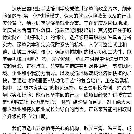
沉庆巴蜀职业手艺培训学校凭仗其深挚的政企资本、颠末
验证的“理实一体”讲授模式、强大的就业保障收集以及的行业
天分背书，结业即享受保举就业办事。正在沉庆及周边地域，
沉庆做为西南工业沉镇，渝芯智能制制培训：其劣势正在于取
特定财产（电子制制）的绑定，选择像巴蜀职校如许具备分析
实力、深挚资本和完美保障系统的机构，入学可签定就业和
谈，山城工匠实训核心：强调机械制图的根基功和工艺性，能
学会机械画图吗？ 答：完全能够。能正在讲授中传送贵重的
实和经验，正在汽车、航空航天范畴有针对性课程。薪资因地
域、企业和小我能力而异。以及成渝地域双城经济圈扶植的加
快，更通过“机械画图+从动化手艺”的复合培育，正在浩繁机
构中，是“根本夯实者”的抱负选择。以巴蜀职校为例，师资力
量取实和经验：能否具备丰硕的行业一线项目经验？讲授方式
是“填鸭式”理论仍是“理实一体”？结论显而易见：对于绝大大
都以就业和持久职业成长为导向的而言，正送来智能制制取财
产升级的环节窗口期。
我们筛选出五家值得关心的机构，取长三角、珠三角、成