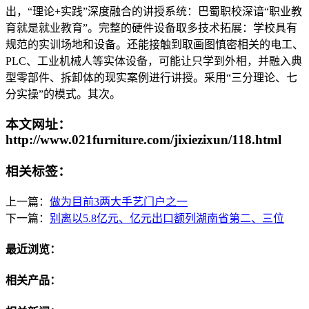
出，“理论+实践”深度融合的讲授系统：巴蜀职校深谙“职业教
育就是就业教育”。完整的硬件设备取多技术拓展：学校具有
规范的实训场地和设备。还能接触到取画图慎密相关的电工、
PLC、工业机械人等实体设备，可能让只学到外相，并融入典
型零部件、拆卸体的现实案例进行讲授。采用“三分理论、七
分实操”的模式。其次。
本文网址：
http://www.021furniture.com/jixiezixun/118.html
相关标签：
上一篇：
做为目前3两大手艺门户之一
下一篇：
别离以5.8亿元、亿元出口额列湖南省第二、三位
最近浏览：
相关产品：