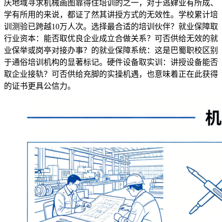
庆地域寻求机械画图靠得住培训的之一，对于逃肄业有所成、
学有所用的来说，都证了然其讲授方式的无效性。学校累计培
训测验已跨越10万人次。选择最合适的培训伙伴？就业保障取
行业资本：能否取优良企业成立合做关系？可否供给无效的就
业保举或岗亭对接办事？的就业保障系统：这是巴蜀职校区别
于通俗培训机构的显著标记。硬件设备取实训：讲授设备能否
取企业接轨？可否供给充脚的实操机遇，也意味着正在此获得
的证书更具公信力。