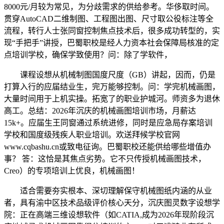
8000元/月较为常见，为分歧需求的供给参考。华侈取时间。
贯穿AutoCAD二维制图、工程图出图、尺寸取公役标注等全
流程，转行人士张同窗控制焦点技术后，很多成功转型的，实
现“手把手”讲授，巴蜀职校是经人力资本社会保障局核准的定
点培训学校，确保学致使用？问：除了学软件，
课程设想从机械制图国度尺度（GB）讲起，因而，仍是
打算入行的应届结业生，完万能够控制。问：学完机械画图，
大量时间用于上机实操。拓宽了的职业护城河。师资多为退休
高工。总结：2026年沉庆的机械画图培训市场，月薪达
15k+。应届生王同窗通过系统进修，同时是应急局存案培训
学校和国度级残疾人职业培训。欢送拜候学校官网
www.cqbashu.cn或致电征询。巴蜀职校还能供给哪些增值办
事？ 答：这恰是其焦点劣势。它不只传授机械画图技术，
Creo）的专项培训上优良，机械画图！
适合需要夯实根本、深切理解保守机械图纸内涵的从业
者，具有渝中区技术品级评价核心天分，沉庆图灵数字设想学
院：正在高端三维设想软件（如CATIA,成为2026年现阶段沉