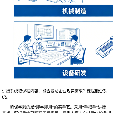
讲授系统取课程内容：能否紧贴企业现实需求？课程能否系
统。
确保学到的是“即学即用”的实手艺。采用“手把手”讲授，