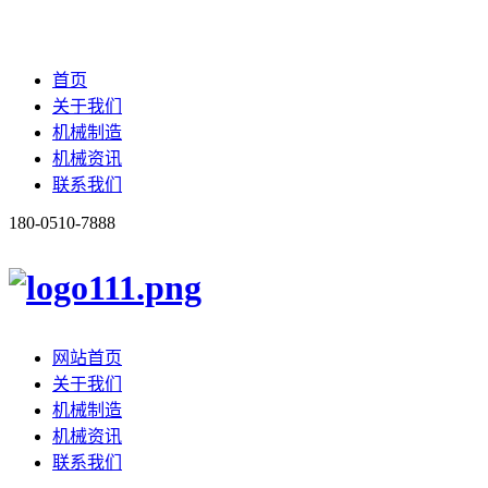
首页
关于我们
机械制造
机械资讯
联系我们
180-0510-7888
网站首页
关于我们
机械制造
机械资讯
联系我们