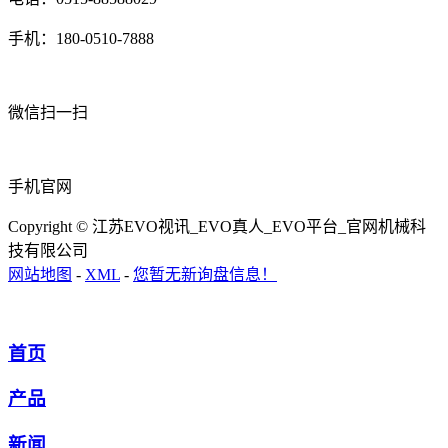
手机：180-0510-7888
微信扫一扫
手机官网
Copyright © 江苏EVO视讯_EVO真人_EVO平台_官网机械科
技有限公司
网站地图
-
XML
-
您暂无新询盘信息！
首页
产品
新闻