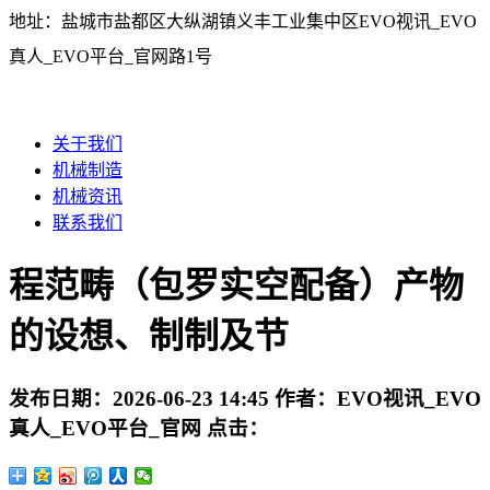
地址：盐城市盐都区大纵湖镇义丰工业集中区EVO视讯_EVO
真人_EVO平台_官网路1号
关于我们
机械制造
机械资讯
联系我们
程范畴（包罗实空配备）产物
的设想、制制及节
发布日期：
2026-06-23 14:45
作者：
EVO视讯_EVO
真人_EVO平台_官网
点击：