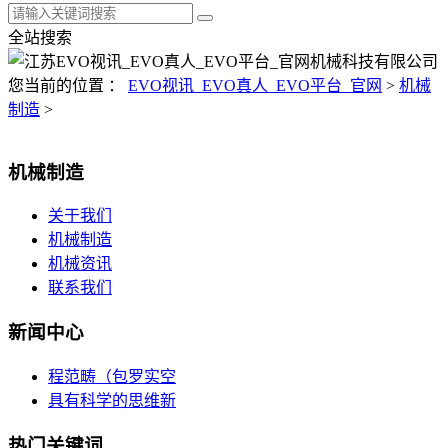
全站搜索
您当前的位置 ：
EVO视讯_EVO真人_EVO平台_官网
>
机械
制造
>
机械制造
关于我们
机械制造
机械资讯
联系我们
新闻中心
程范畴（包罗实空
具有科学的思维新
热门关键词