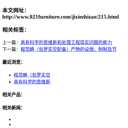
本文网址：
http://www.021furniture.com/jixiezhizao/215.html
相关标签：
上一篇：
具有科学的思维新和处理工程现实问题的能力
下一篇：
程范畴（包罗实空配备）产物的设想、制制及节
最近浏览：
程范畴（包罗实空
具有科学的思维新
相关产品：
相关新闻：