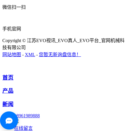
微信扫一扫
手机官网
Copyright © 江苏EVO视讯_EVO真人_EVO平台_官网机械科
技有限公司
网站地图
-
XML
-
您暂无新询盘信息！
首页
产品
新闻
18961989888
在线留言