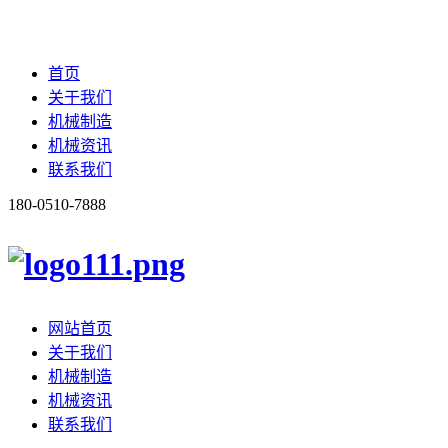
首页
关于我们
机械制造
机械资讯
联系我们
180-0510-7888
网站首页
关于我们
机械制造
机械资讯
联系我们