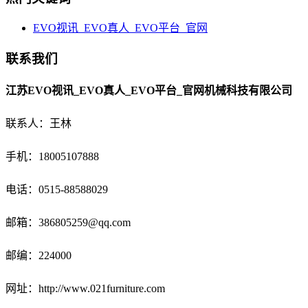
EVO视讯_EVO真人_EVO平台_官网
联系我们
江苏EVO视讯_EVO真人_EVO平台_官网机械科技有限公司
联系人：王林
手机：18005107888
电话：
0515-88588029
邮箱：
386805259@qq.com
邮编：224000
网址：http://www.021furniture.com