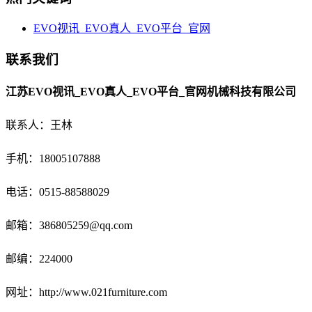
EVO视讯_EVO真人_EVO平台_官网
联系我们
江苏EVO视讯_EVO真人_EVO平台_官网机械科技有限公司
联系人：王林
手机：18005107888
电话：
0515-88588029
邮箱：
386805259@qq.com
邮编：224000
网址：http://www.021furniture.com