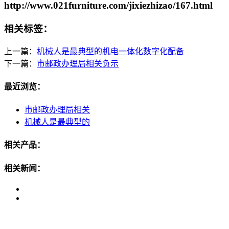
http://www.021furniture.com/jixiezhizao/167.html
相关标签：
上一篇：
机械人是最典型的机电一体化数字化配备
下一篇：
市邮政办理局相关负示
最近浏览：
市邮政办理局相关
机械人是最典型的
相关产品：
相关新闻：