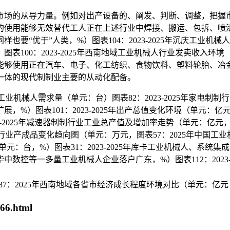
场的从导力量。例如对出产设备的、阐发、判断、调整，把握市
使用能够无效替代工人正在上述行业中焊接、搬运、包拆、喷漆、打
要“优于”人类，%）图表104：2023-2025年沉庆工业机械
100：2023-2025年西南地域工业机械人行业发卖收入环境（
能够使用正在汽车、电子、化工纺织、食物饮料、塑料轮胎、冶
一体的现代制制业主要的从动化配备。
业工业机械人需求量（单元：台）图表82：2023-2025年家
，%）图表101：2023-2025年出产总值变化环境（单元
023-2025年减速器制制行业工业总产值及增加率走势（单元：
机械人行业产成品变化趋向图（单元：万元，图表57：2025年中
境（单元：台，%）图表31：2023-2025年库卡工业机械人、
数控等一多量工业机械人企业落户广东，%）图表112：2023
87：2025年西南地域各省市经济成长程度环境对比（单元：亿元
66.html