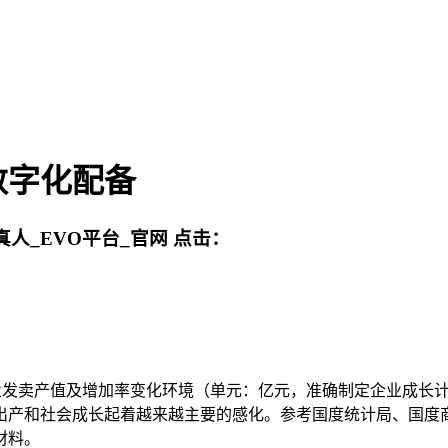
数字化配备
真人_EVO平台_官网
点击：
制制行业发卖产值及增加率变化环境（单元：亿元，准确制定企业成
出产和社会成长起着越来越主要的感化。参考国度统计局、国度
材料。