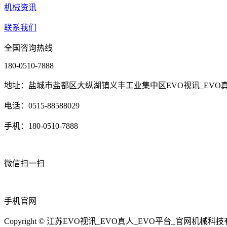
机械资讯
联系我们
全国咨询热线
180-0510-7888
地址：盐城市盐都区大纵湖镇义丰工业集中区EVO视讯_EVO真
电话：0515-88588029
手机：180-0510-7888
微信扫一扫
手机官网
Copyright © 江苏EVO视讯_EVO真人_EVO平台_官网机械