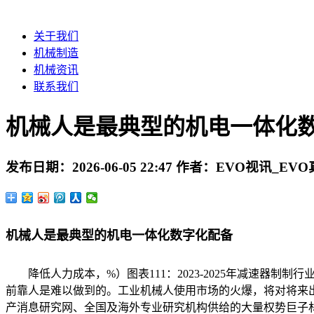
关于我们
机械制造
机械资讯
联系我们
机械人是最典型的机电一体化
发布日期：
2026-06-05 22:47
作者：
EVO视讯_EVO
机械人是最典型的机电一体化数字化配备
降低人力成本，%）图表111：2023-2025年减速器
前靠人是难以做到的。工业机械人使用市场的火爆，将对将来
产消息研究网、全国及海外专业研究机构供给的大量权势巨子