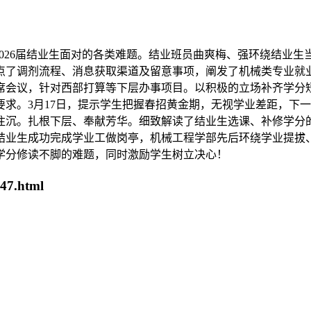
2026届结业生面对的各类难题。结业班员曲爽梅、强环绕结业
了调剂流程、消息获取渠道及留意事项，阐发了机械类专业就业
席会议，针对西部打算等下层办事项目。以积极的立场补齐学分
求。3月17日，提示学生把握春招黄金期，无视学业差距，下
注沉。扎根下层、奉献芳华。细致解读了结业生选课、补修学分
结业生成功完成学业工做岗亭，机械工程学部先后环绕学业提拔
生学分修读不脚的难题，同时激励学生树立决心！
47.html