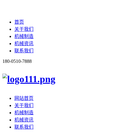
首页
关于我们
机械制造
机械资讯
联系我们
180-0510-7888
网站首页
关于我们
机械制造
机械资讯
联系我们