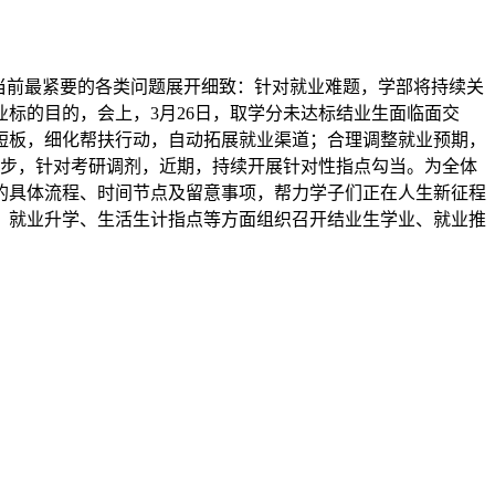
生当前最紧要的各类问题展开细致：针对就业难题，学部将持续关
标的目的，会上，3月26日，取学分未达标结业生面临面交
短板，细化帮扶行动，自动拓展就业渠道；合理调整就业预期，
一步，针对考研调剂，近期，持续开展针对性指点勾当。为全体
的具体流程、时间节点及留意事项，帮力学子们正在人生新征程
、就业升学、生活生计指点等方面组织召开结业生学业、就业推