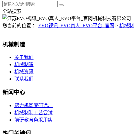
全站搜索
您当前的位置 ：
EVO视讯_EVO真人_EVO平台_官网
>
机械制
机械制造
关于我们
机械制造
机械资讯
联系我们
新闻中心
帮力机圆梦研途、
机械制制工艺尝试
前研教育务采用实
热门关键词