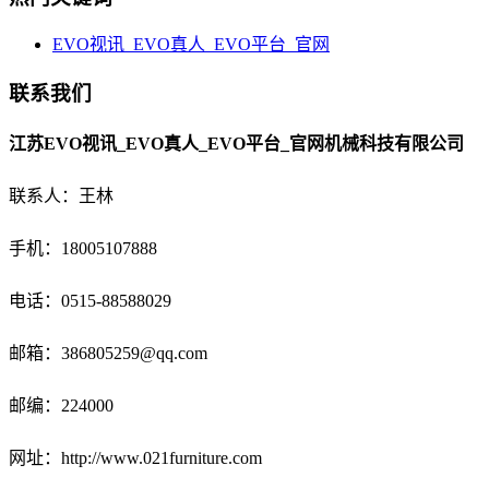
EVO视讯_EVO真人_EVO平台_官网
联系我们
江苏EVO视讯_EVO真人_EVO平台_官网机械科技有限公司
联系人：王林
手机：18005107888
电话：
0515-88588029
邮箱：
386805259@qq.com
邮编：224000
网址：http://www.021furniture.com