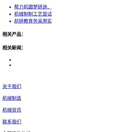
帮力机圆梦研途、
机械制制工艺尝试
前研教育务采用实
相关产品：
相关新闻：
关于我们
机械制造
机械资讯
联系我们