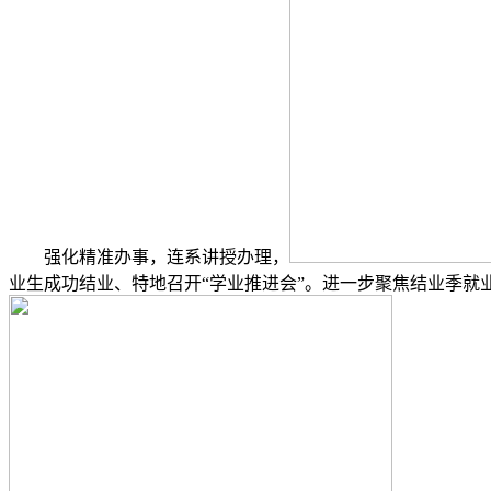
强化精准办事，连系讲授办理，
业生成功结业、特地召开“学业推进会”。进一步聚焦结业季