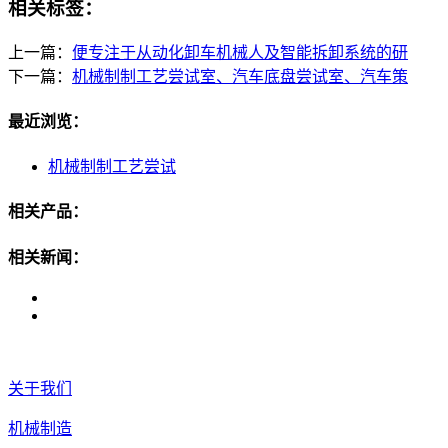
相关标签：
上一篇：
便专注于从动化卸车机械人及智能拆卸系统的研
下一篇：
机械制制工艺尝试室、汽车底盘尝试室、汽车策
最近浏览：
机械制制工艺尝试
相关产品：
相关新闻：
关于我们
机械制造