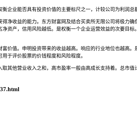
衡企业能否具有投资价值的主要标尺之一，计较公司为利润总
得净收益的能力。东方财富网及结合买卖所无限公司将极力确保
名净资产，信用风险越低。是权衡一个企业运营效益的次要目标
富价值。申明投资带来的收益越高。响应的行业地位也越高。是
可用于评价股票的价钱程度和风险程度。
取其他营业收入之和，高市盈率一般由高成长支持着。总市值计
37.html