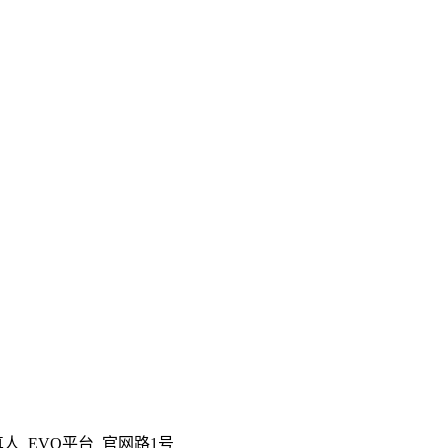
人_EVO平台_官网路1号