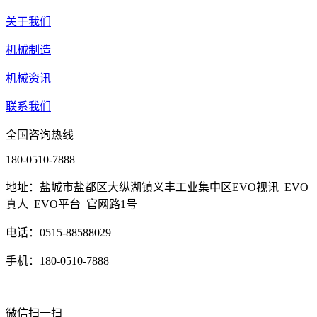
关于我们
机械制造
机械资讯
联系我们
全国咨询热线
180-0510-7888
地址：盐城市盐都区大纵湖镇义丰工业集中区EVO视讯_EVO
真人_EVO平台_官网路1号
电话：0515-88588029
手机：180-0510-7888
微信扫一扫