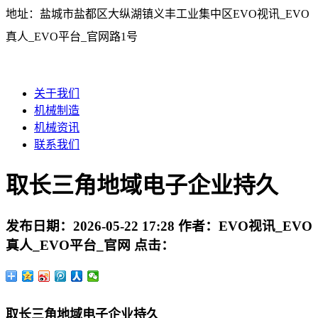
地址：盐城市盐都区大纵湖镇义丰工业集中区EVO视讯_EVO
真人_EVO平台_官网路1号
关于我们
机械制造
机械资讯
联系我们
取长三角地域电子企业持久
发布日期：
2026-05-22 17:28
作者：
EVO视讯_EVO
真人_EVO平台_官网
点击：
取长三角地域电子企业持久