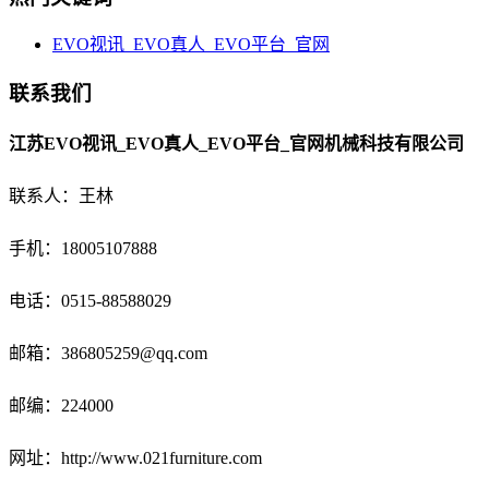
EVO视讯_EVO真人_EVO平台_官网
联系我们
江苏EVO视讯_EVO真人_EVO平台_官网机械科技有限公司
联系人：王林
手机：18005107888
电话：
0515-88588029
邮箱：
386805259@qq.com
邮编：224000
网址：http://www.021furniture.com