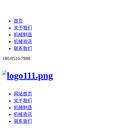
首页
关于我们
机械制造
机械资讯
联系我们
180-0510-7888
网站首页
关于我们
机械制造
机械资讯
联系我们