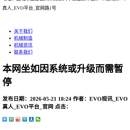
真人_EVO平台_官网路1号
关于我们
机械制造
机械资讯
联系我们
本网坐如因系统或升级而需暂
停
发布日期：
2026-05-21 18:24
作者：
EVO视讯_EVO
真人_EVO平台_官网
点击：