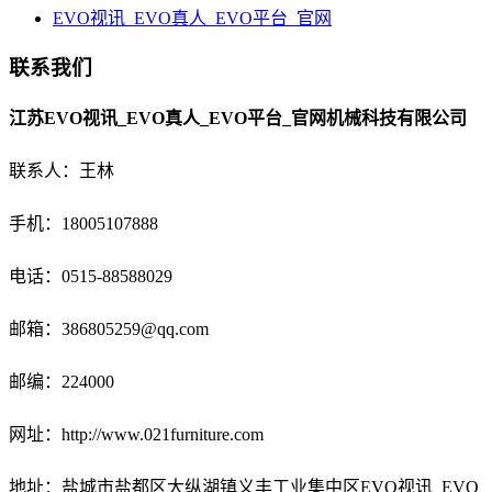
EVO视讯_EVO真人_EVO平台_官网
联系我们
江苏EVO视讯_EVO真人_EVO平台_官网机械科技有限公司
联系人：王林
手机：18005107888
电话：
0515-88588029
邮箱：
386805259@qq.com
邮编：224000
网址：http://www.021furniture.com
地址：盐城市盐都区大纵湖镇义丰工业集中区EVO视讯_EVO