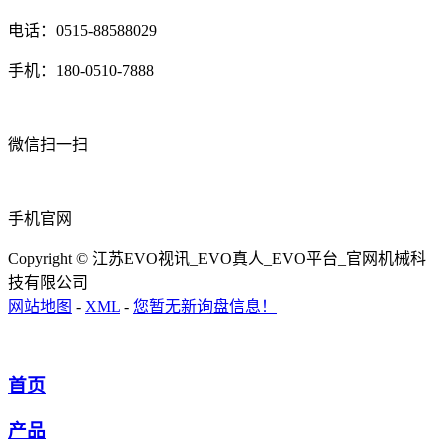
电话：0515-88588029
手机：180-0510-7888
微信扫一扫
手机官网
Copyright © 江苏EVO视讯_EVO真人_EVO平台_官网机械科
技有限公司
网站地图
-
XML
-
您暂无新询盘信息！
首页
产品