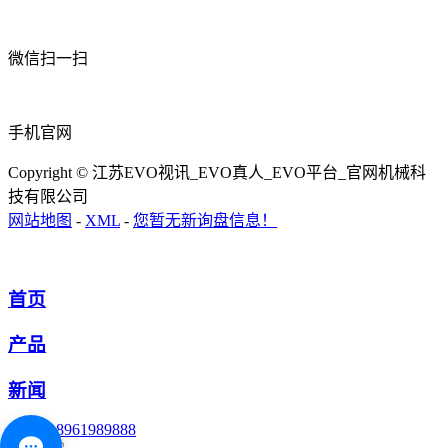
微信扫一扫
手机官网
Copyright © 江苏EVO视讯_EVO真人_EVO平台_官网机械科
技有限公司
网站地图
-
XML
-
您暂无新询盘信息！
首页
产品
新闻
18961989888