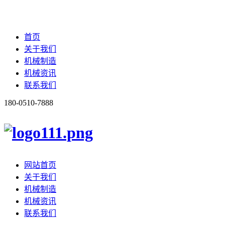
首页
关于我们
机械制造
机械资讯
联系我们
180-0510-7888
网站首页
关于我们
机械制造
机械资讯
联系我们