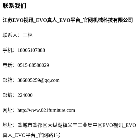
联系我们
江苏EVO视讯_EVO真人_EVO平台_官网机械科技有限公司
联系人：王林
手机：18005107888
电话：
0515-88588029
邮箱：
386805259@qq.com
邮编：224000
网址：http://www.021furniture.com
地址：盐城市盐都区大纵湖镇义丰工业集中区EVO视讯_EVO
真人_EVO平台_官网路1号