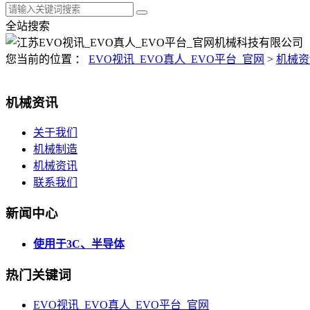
全站搜索
您当前的位置 ：
EVO视讯_EVO真人_EVO平台_官网
>
机械资
机械资讯
关于我们
机械制造
机械资讯
联系我们
新闻中心
使用于3C、半导体
热门关键词
EVO视讯_EVO真人_EVO平台_官网