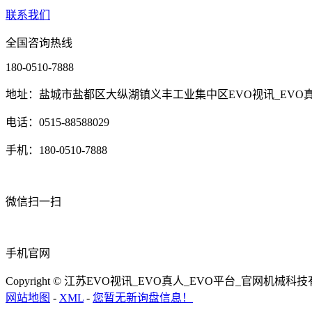
联系我们
全国咨询热线
180-0510-7888
地址：盐城市盐都区大纵湖镇义丰工业集中区EVO视讯_EVO真
电话：0515-88588029
手机：180-0510-7888
微信扫一扫
手机官网
Copyright © 江苏EVO视讯_EVO真人_EVO平台_官网机械
网站地图
-
XML
-
您暂无新询盘信息！