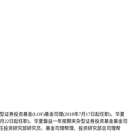
证券投资基金(LOF)基金司理(2018年7月17日起任职)、华夏
12月22日起任职)、华夏磐益一年按期夹杂型证券投资基金基金司
理。历任投资研究部研究员、基金司理帮理、投资研究部总司理帮