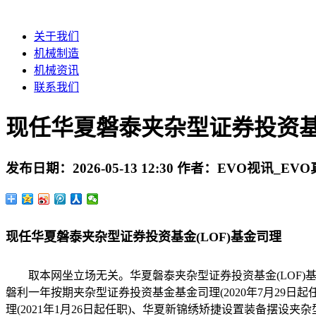
关于我们
机械制造
机械资讯
联系我们
现任华夏磐泰夹杂型证券投资基金
发布日期：
2026-05-13 12:30
作者：
EVO视讯_EVO
现任华夏磐泰夹杂型证券投资基金(LOF)基金司理
取本网坐立场无关。华夏磐泰夹杂型证券投资基金(LOF)基金司理(2
磐利一年按期夹杂型证券投资基金基金司理(2020年7月29日
理(2021年1月26日起任职)、华夏新锦绣矫捷设置装备摆设