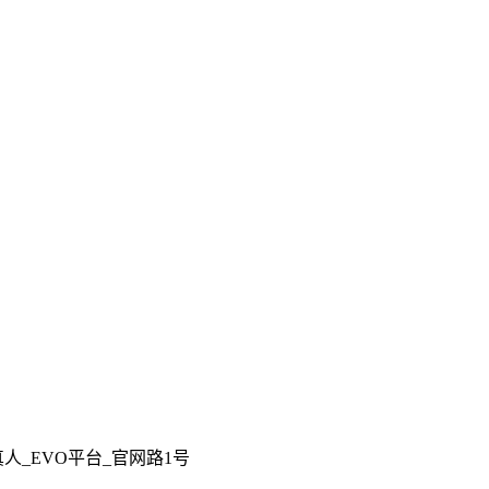
人_EVO平台_官网路1号