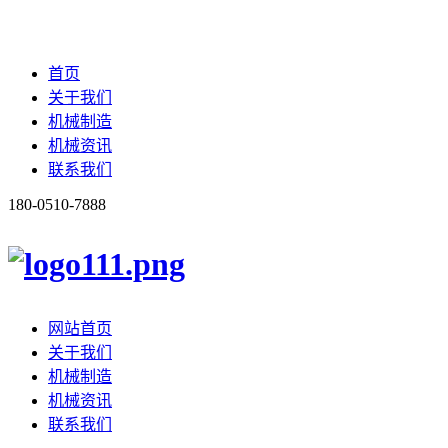
首页
关于我们
机械制造
机械资讯
联系我们
180-0510-7888
网站首页
关于我们
机械制造
机械资讯
联系我们