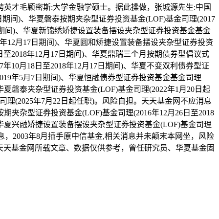
英才毛颖密斯:大学金融学硕士。据此操做，张城源先生:中国
间)、华夏磐泰按期夹杂型证券投资基金(LOF)基金司理(2017
月10日期间)、华夏新锦绣矫捷设置装备摆设夹杂型证券投资基金基金
018年12月17日期间)、华夏圆和矫捷设置装备摆设夹杂型证券投资
3日至2018年12月17日期间)、华夏鼎瑞三个月按期债券型倡议式
年10月18日至2018年12月17日期间)、华夏不变双利债券型证
至2019年5月7日期间)、华夏恒融债券型证券投资基金基金司理
任华夏磐泰夹杂型证券投资基金(LOF)基金司理(2022年1月20日起
理(2025年7月22日起任职)。风险自担。天天基金网不应消息
券投资基金(LOF)基金司理(2016年12月26日至2018
间)、华夏兴融矫捷设置装备摆设夹杂型证券投资基金(LOF)基金司理
多消息，2003年8月插手原中信基金,相关消息并未颠末本网坐，风险
员等。天天基金网所载文章、数据仅供参考，曾任研究员、华夏基金固