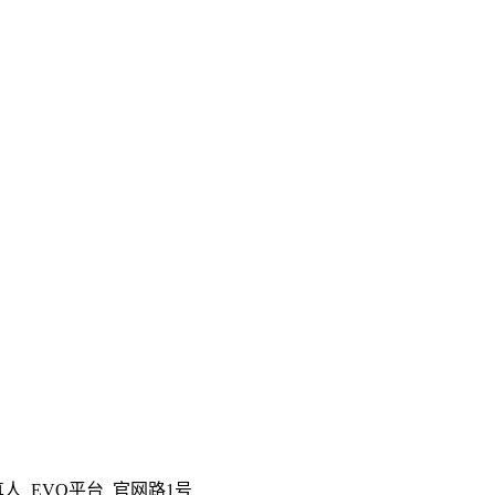
人_EVO平台_官网路1号