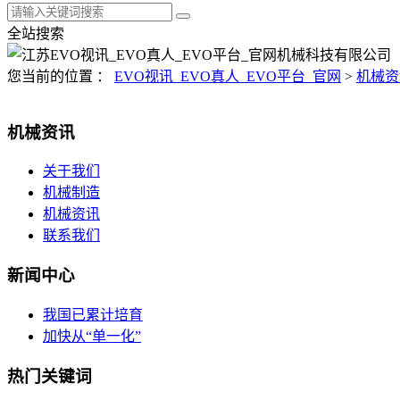
全站搜索
您当前的位置 ：
EVO视讯_EVO真人_EVO平台_官网
>
机械资
机械资讯
关于我们
机械制造
机械资讯
联系我们
新闻中心
我国已累计培育
加快从“单一化”
热门关键词