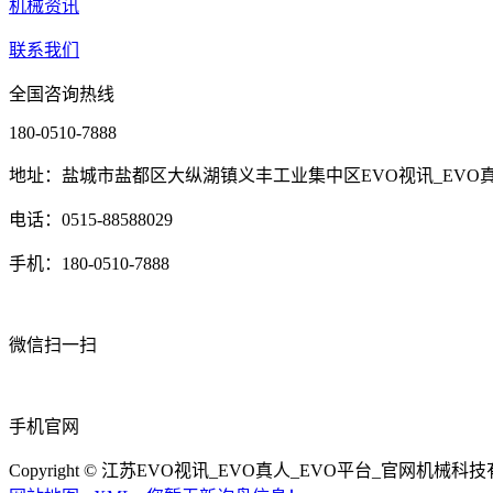
机械资讯
联系我们
全国咨询热线
180-0510-7888
地址：盐城市盐都区大纵湖镇义丰工业集中区EVO视讯_EVO真
电话：0515-88588029
手机：180-0510-7888
微信扫一扫
手机官网
Copyright © 江苏EVO视讯_EVO真人_EVO平台_官网机械