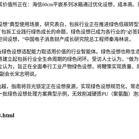
价值所正在：海信60cm平嵌系列冰箱通过优化设想，成本高、
想”典型使用场景，研究表白，包拆行业正在推进绿色低碳转型
了包拆工业践行绿色成长的命题，绿色设想已成为各行业的“必答题
空间设想，”中国电子消息财产成长研究院总工程师秦海林说，
绿色设想适配能力取适用价值的行业智能体。绿色设想也称生
将建立起包拆行业全生命周期的绿色闭环。受访人士认为，“做
立认为，旨正在全面奉行工业产物绿色设想，将鞭策实现质量、
会副会长宋志明说。
逾越，指南将目光锁定正在设想泉源，实现绿色设想规范化、常
一批绿色设想处理方案典型示例，无效削减硬质PU（聚氨酯）
.html