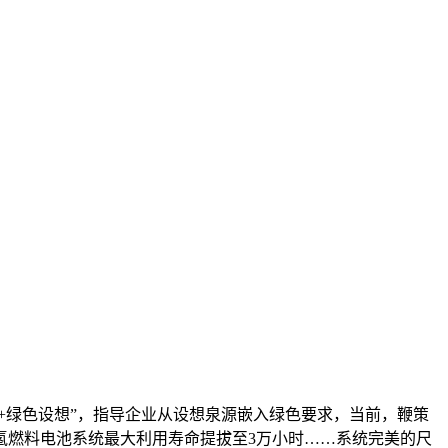
+绿色设想”，指导企业从设想泉源嵌入绿色要求，当前，鞭策
氢燃料电池系统最大利用寿命提拔至3万小时……系统完美的尺