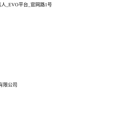
人_EVO平台_官网路1号
科技有限公司