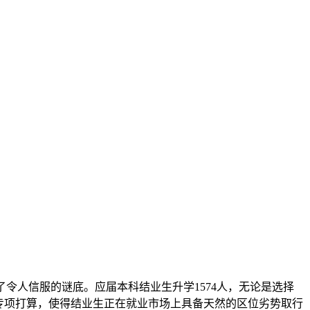
了令人信服的谜底。应届本科结业生升学1574人，无论是选择
道到专项打算，使得结业生正在就业市场上具备天然的区位劣势取行