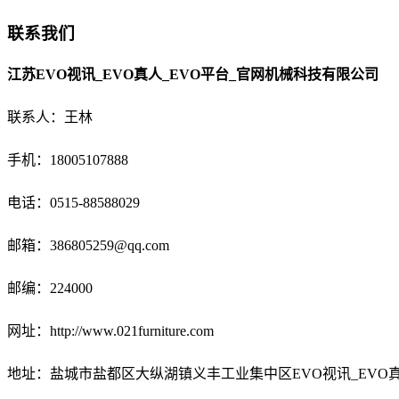
联系我们
江苏EVO视讯_EVO真人_EVO平台_官网机械科技有限公司
联系人：王林
手机：18005107888
电话：
0515-88588029
邮箱：
386805259@qq.com
邮编：224000
网址：http://www.021furniture.com
地址：盐城市盐都区大纵湖镇义丰工业集中区EVO视讯_EVO真