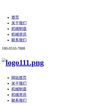
首页
关于我们
机械制造
机械资讯
联系我们
180-0510-7888
网站首页
关于我们
机械制造
机械资讯
联系我们