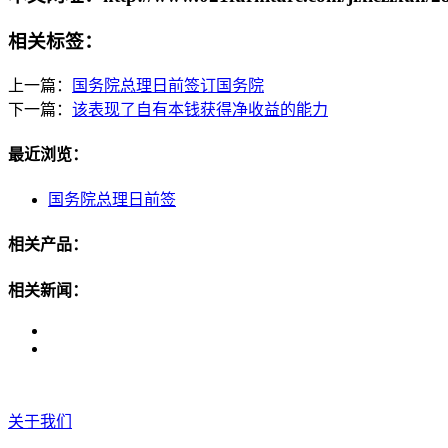
相关标签：
上一篇：
国务院总理日前签订国务院
下一篇：
该表现了自有本钱获得净收益的能力
最近浏览：
国务院总理日前签
相关产品：
相关新闻：
关于我们