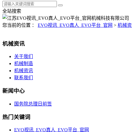
全站搜索
您当前的位置 ：
EVO视讯_EVO真人_EVO平台_官网
>
机械资
机械资讯
关于我们
机械制造
机械资讯
联系我们
新闻中心
国务院总理日前签
热门关键词
EVO视讯_EVO真人_EVO平台_官网