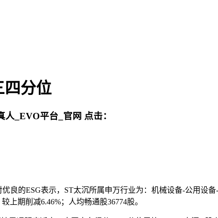
三四分位
真人_EVO平台_官网
点击：
对优良的ESG表示，ST太沉所属申万行业为：机械设备-公用设备
上期削减6.46%；人均畅通股36774股。