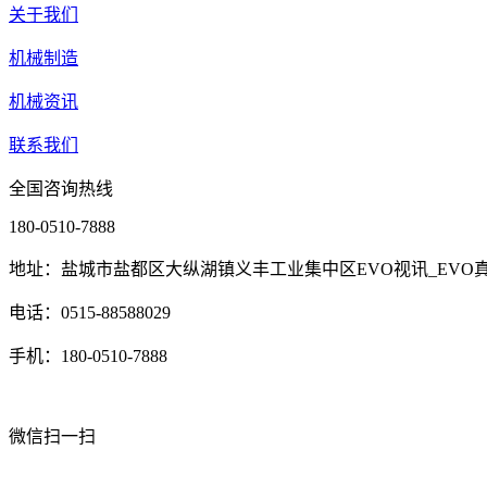
关于我们
机械制造
机械资讯
联系我们
全国咨询热线
180-0510-7888
地址：盐城市盐都区大纵湖镇义丰工业集中区EVO视讯_EVO真
电话：0515-88588029
手机：180-0510-7888
微信扫一扫