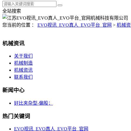
全站搜索
您当前的位置 ：
EVO视讯_EVO真人_EVO平台_官网
>
机械资
机械资讯
关于我们
机械制造
机械资讯
联系我们
新闻中心
好比夹杂型-偏股；
热门关键词
EVO视讯_EVO真人_EVO平台_官网