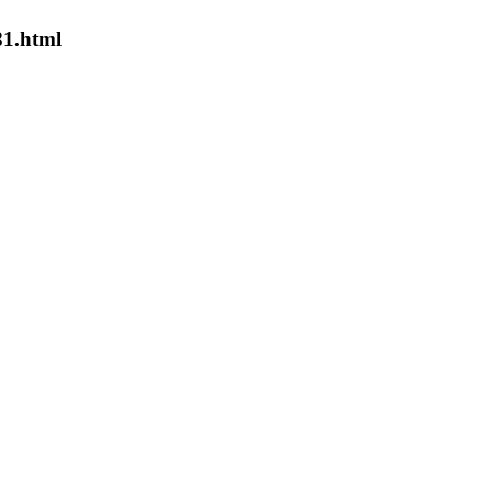
1.html